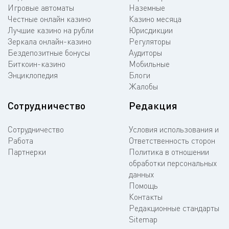
Игровые автоматы
Наземные
Честные онлайн казино
Казино месяца
Лучшие казино на рубли
Юрисдикции
Зеркала онлайн-казино
Регуляторы
Бездепозитные бонусы
Аудиторы
Биткоин-казино
Мобильные
Энциклопедия
Блоги
Жалобы
Сотрудничество
Редакция
Сотрудничество
Условия использования и
Работа
Ответственность сторон
Партнерки
Политика в отношении
обработки персональных
данных
Помощь
Контакты
Редакционные стандарты
Sitemap