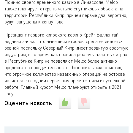
Помимо своего временного казино в Лимассоле, Melco
также планирует открыть четыре спутниковых объекта на
территории Республики Кипр, причем первые два, вероятно,
будут запущены к концу года.
Президент первого кипрского казино Крейг Баллантай
недавно заявил, что нынешняя игровая среда не является
ровной, поскольку Северный Кипр имеет развитую азартную
индустрию, в то время как правила рекламы азартных играх
в Республике Кипр не позволяют Melco более активно
продвигать свою деятельность. Чиновник также отметил,
что огромное количество незаконных операций на острове
является еще одним серьезным препятствием их успешной
работе. Главный курорт Melco планируют открыть в 2021
году.
Оценить новость