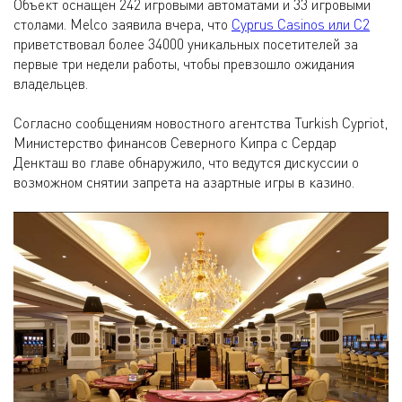
Объект оснащен 242 игровыми автоматами и 33 игровыми
столами. Melco заявила вчера, что
Cyprus Casinos или C2
приветствовал более 34000 уникальных посетителей за
первые три недели работы, чтобы превзошло ожидания
владельцев.
Согласно сообщениям новостного агентства Turkish Cypriot,
Министерство финансов Северного Кипра с Сердар
Денкташ во главе обнаружило, что ведутся дискуссии о
возможном снятии запрета на азартные игры в казино.