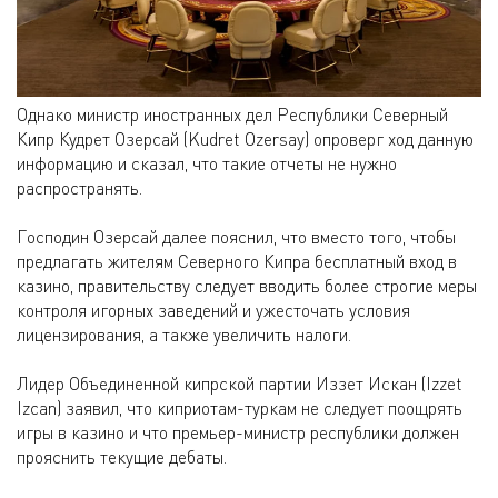
Однако министр иностранных дел Республики Северный
Кипр Кудрет Озерсай (Kudret Ozersay) опроверг ход данную
информацию и сказал, что такие отчеты не нужно
распространять.
Господин Озерсай далее пояснил, что вместо того, чтобы
предлагать жителям Северного Кипра бесплатный вход в
казино, правительству следует вводить более строгие меры
контроля игорных заведений и ужесточать условия
лицензирования, а также увеличить налоги.
Лидер Объединенной кипрской партии Иззет Искан (Izzet
Izcan) заявил, что киприотам-туркам не следует поощрять
игры в казино и что премьер-министр республики должен
прояснить текущие дебаты.