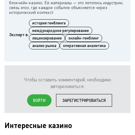
блокчейн-казино. Её материалы — это летопись индустрии,
связь эпох, где каждое событие объясняется через
история гемблинга
международное регулирование
Эксперт в:
лицензирование
онлайн-гемблинг
анализ рынка
оперативная аналитика
Чтобы оставить комментарий, необходимо
авторизоваться:
ВОЙТИ
ЗАРЕГИСТРИРОВАТЬСЯ
Интересные казино