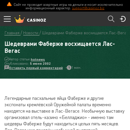
Сайт не проводит азартные игры на деньги и носит исключительно
информационный характер.
support@casinoz.biz
Главная
Новости
Шедеврами Фаберже восхищается Лас-Вегас
Шедеврами Фаберже восхищается Лас-
Вегас
Автор статьи:
hotnews
Опубликовано:
5 июня 2002
1 мин.
Оставить первый комментарий
Легендарные пасхальные яйца Фаберже и другие
экспонаты кремлёвской Оружейной палаты временно
находятся на выставке в Лас-Вегасе. Необычную выставку
организовал отель-казино «Белладжио» - именно там
шедевры Фаберже будут находиться целых пять месяцев.