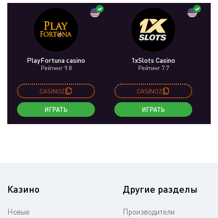
PlayFortuna casino
1xSlots Casino
Рейтинг 9.8
Рейтинг 7.7
CASINOZ
CASINOZ
ИГРАТЬ
ИГРАТЬ
Казино
Другие разделы
Новые
Производители