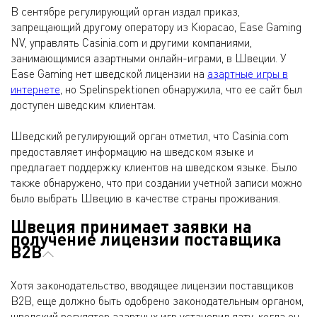
В сентябре регулирующий орган издал приказ,
запрещающий другому оператору из Кюрасао, Ease Gaming
NV, управлять Casinia.com и другими компаниями,
занимающимися азартными онлайн-играми, в Швеции. У
Ease Gaming нет шведской лицензии на
азартные игры в
интернете
, но Spelinspektionen обнаружила, что ее сайт был
доступен шведским клиентам.
Шведский регулирующий орган отметил, что Casinia.com
предоставляет информацию на шведском языке и
предлагает поддержку клиентов на шведском языке. Было
также обнаружено, что при создании учетной записи можно
было выбрать Швецию в качестве страны проживания.
Швеция принимает заявки на
получение лицензии поставщика
B2B
Хотя законодательство, вводящее лицензии поставщиков
B2B, еще должно быть одобрено законодательным органом,
шведский регулятор азартных игр установил дату, когда он