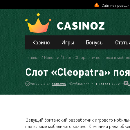
Сайт не проводи
Казино
Игры
Бонусы
Стать
Главная
Новости
Слот «Cleopatra» появился в мобил
Слот «Cleopatra» по
Автор статьи:
hotnews
Опубликовано:
1 ноября 2009
Ведущий британский разработчик игрового мобильн
платформе мобильного казино. Компания рада объяв