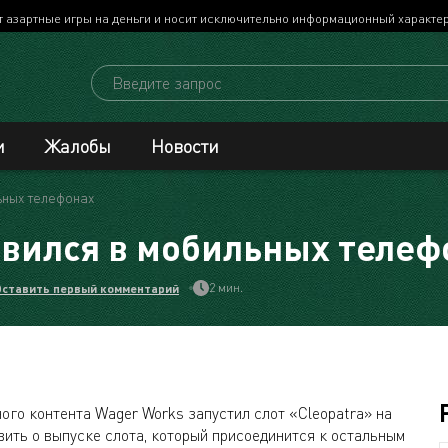
т азартные игры на деньги и носит исключительно информационный характе
и
Жалобы
Новости
ьных телефонах
явился в мобильных телеф
2 мин.
Оставить первый комментарий
ого контента Wager Works запустил слот «Cleopatra» на
ить о выпуске слота, который присоединится к остальным