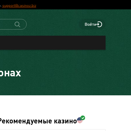
р.
support@casinoz.biz
Войти
онах
Рекомендуемые казино