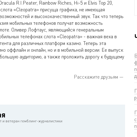
cula R.I.Peater, Rainbow Riches, Hi-5 и Elvis Top 20,
слота «Cleopatra» присуща графика, не имеющая
возможностей и высококачественный звук. Так что теперь
азия мобильных телефонов получат возможность
слоте. Оливер Лофтаус, являющийся генеральным
бильных телефонах слота «Cleopatra» - важная веха в
тента для различных платформ казино. Теперь эта
ино оффлайн и онлайн, но и в мобильной версии. Ее выпуск
В
большую аудиторию, а также проложить дорогу к будущему
ф
п
д
Расскажите друзьям —
П
р
П
ая
с
 и ветеран гемблинг-журналистики
п