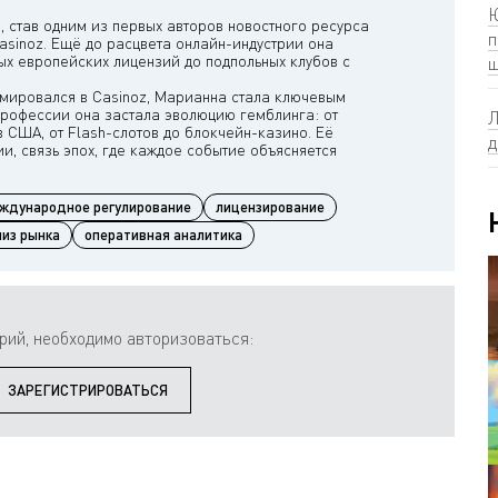
Ю
, став одним из первых авторов новостного ресурса
п
sinoz. Ещё до расцвета онлайн-индустрии она
ых европейских лицензий до подпольных клубов с
ш
ормировался в Casinoz, Марианна стала ключевым
 профессии она застала эволюцию гемблинга: от
Л
 США, от Flash-слотов до блокчейн-казино. Её
д
и, связь эпох, где каждое событие объясняется
ждународное регулирование
лицензирование
лиз рынка
оперативная аналитика
рий, необходимо авторизоваться:
ЗАРЕГИСТРИРОВАТЬСЯ