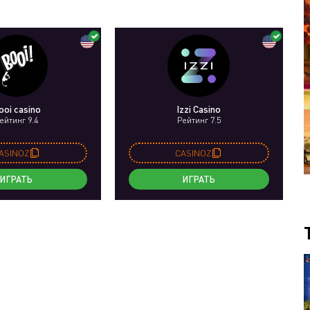
ooi casino
Izzi Casino
ейтинг 9.4
Рейтинг 7.5
ASINOZ
CASINOZ
ИГРАТЬ
ИГРАТЬ