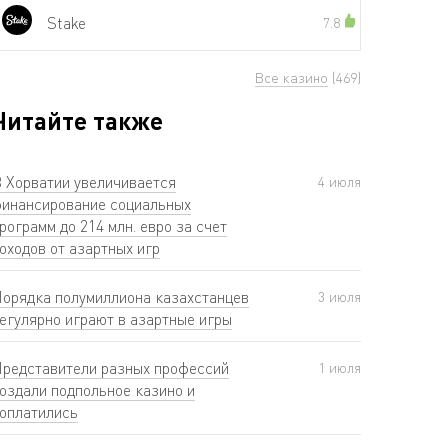
Stake
7.8
Все казино
(469)
Читайте также
 Хорватии увеличивается
4 июля
инансирование социальных
рограмм до 214 млн. евро за счет
оходов от азартных игр
орядка полумиллиона казахстанцев
3 июля
егулярно играют в азартные игры
редставители разных профессий
1 июля
оздали подпольное казино и
оплатились