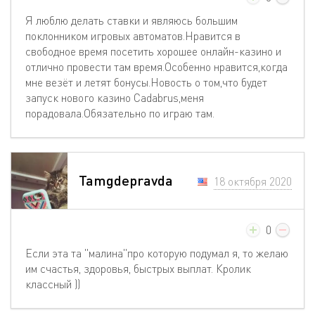
Я люблю делать ставки и являюсь большим
поклонником игровых автоматов.Нравится в
свободное время посетить хорошее онлайн-казино и
отлично провести там время.Особенно нравится,когда
мне везёт и летят бонусы.Новость о том,что будет
запуск нового казино Cadabrus,меня
порадовала.Обязательно по играю там.
Tamgdepravda
18 октября 2020
0
Если эта та "малина"про которую подумал я, то желаю
им счастья, здоровья, быстрых выплат. Кролик
классный ))