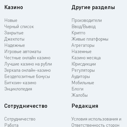
Казино
Другие разделы
Новые
Производители
Черный список
Ввод/Вывод
Закрытые
Крипто
Джекпоты
Живые платформы
Надежные
Агрегаторы
Игровые автоматы
Наземные
Честные онлайн казино
Казино месяца
Лучшие казино на рубли
Юрисдикции
Зеркала онлайн-казино
Регуляторы
Бездепозитные бонусы
Аудиторы
Биткоин-казино
Мобильные
Энциклопедия
Блоги
Жалобы
Сотрудничество
Редакция
Сотрудничество
Условия использования и
Работа
Ответственность сторон