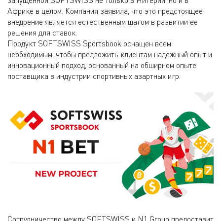
запущенной SOFTSWISS не только в Нигерии, но и в
Африке в целом. Компания заявила, что это предстоящее
внедрение является естественным шагом в развитии ее
решения для ставок.
Продукт SOFTSWISS Sportsbook оснащен всем
необходимым, чтобы предложить клиентам надежный опыт и
инновационный подход, основанный на обширном опыте
поставщика в индустрии спортивных азартных игр.
Сотрудничество между SOFTSWISS и N1 Group предоставит