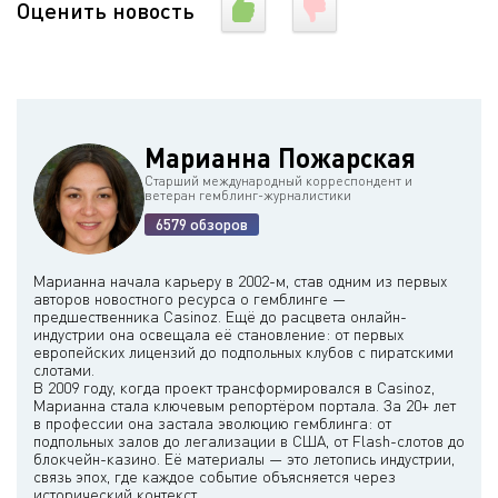
Оценить новость
Марианна Пожарская
Старший международный корреспондент и
ветеран гемблинг-журналистики
6579 обзоров
Марианна начала карьеру в 2002-м, став одним из первых
авторов новостного ресурса о гемблинге —
предшественника Casinoz. Ещё до расцвета онлайн-
индустрии она освещала её становление: от первых
европейских лицензий до подпольных клубов с пиратскими
слотами.
В 2009 году, когда проект трансформировался в Casinoz,
Марианна стала ключевым репортёром портала. За 20+ лет
в профессии она застала эволюцию гемблинга: от
подпольных залов до легализации в США, от Flash-слотов до
блокчейн-казино. Её материалы — это летопись индустрии,
связь эпох, где каждое событие объясняется через