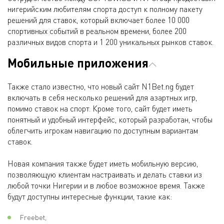
нигерийским любителям спорта доступ к полному пакету
решений для ставок, который включает более 10 000
спортивных событий в реальном времени, более 200
различных видов спорта и 1 200 уникальных рынков ставок.
Мобильные приложения
Также стало известно, что новый сайт N1Bet.ng будет
включать в себя несколько решений для азартных игр,
помимо ставок на спорт. Кроме того, сайт будет иметь
понятный и удобный интерфейс, который разработан, чтобы
облегчить игрокам навигацию по доступным вариантам
ставок.
Новая компания также будет иметь мобильную версию,
позволяющую клиентам настраивать и делать ставки из
любой точки Нигерии и в любое возможное время. Также
будут доступны интересные функции, такие как:
Freebet,