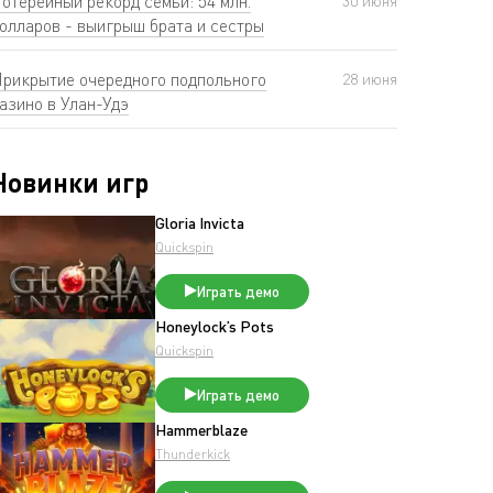
отерейный рекорд семьи: 54 млн.
30 июня
олларов - выигрыш брата и сестры
рикрытие очередного подпольного
28 июня
азино в Улан-Удэ
Новинки игр
Gloria Invicta
Quickspin
Играть демо
Honeylock’s Pots
Quickspin
Играть демо
Hammerblaze
Thunderkick