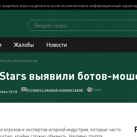
т азартные игры на деньги и носит исключительно информационный характе
и
Жалобы
Новости
и ботов-мошенников
rStars выявили ботов-мо
2 мин.
Оставить первый комментарий
ября 2018
 игроков и экспертов игорной индустрии, которые часто
ustwo, крайне сложно обмануть. Недавно группа