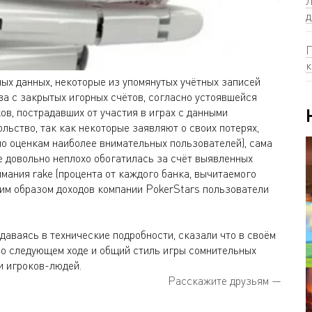
Л
д
П
к
ых данных, некоторые из упомянутых учётных записей
ва с закрытых игорных счётов, согласно устоявшейся
ов, пострадавших от участия в играх с данными
льство, так как некоторые заявляют о своих потерях,
по оценкам наиболее внимательных пользователей), сама
же довольно неплохо обогатилась за счёт выявленных
мания rake (процента от каждого банка, вычитаемого
ким образом доходов компании PokerStars пользователи
аваясь в технические подробности, сказали что в своём
 о следующем ходе и общий стиль игры сомнительных
и игроков-людей.
Расскажите друзьям —