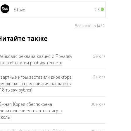
Stake
7.8
Все казино
(469)
Читайте также
ейковая реклама казино с Роналду
2 июля
тала объектом разбирательств
зартные игры заставили директора
2 июля
омельского предприятия заплатить
18 тысяч рублей
жная Корея обеспокоена
30 июня
роникновением азартных игр в
колы