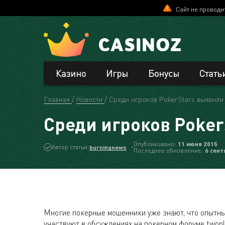
Сайт не проводи
Казино
Игры
Бонусы
Стать
Главная
Новости
Среди игроков PokerStars выявил
Среди игроков Poke
Опубликовано:
11 июня 2015
Автор статьи:
burningnews
Последнее обновление:
6 сент
Многие покерные мошенники уже знают, что опытных
участвуют в обсуждениях на покерном форуме twopl