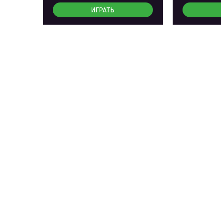
ИГРАТЬ