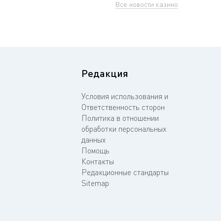
Все новости казино
Редакция
Условия использования и
Ответственность сторон
Политика в отношении
обработки персональных
данных
Помощь
Контакты
Редакционные стандарты
Sitemap