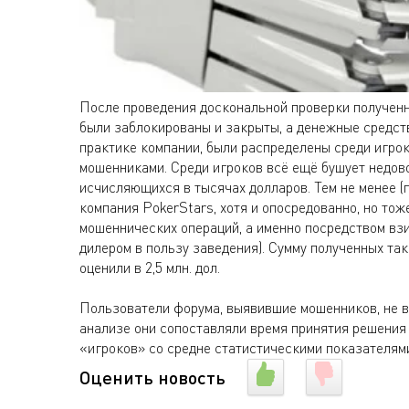
После проведения доскональной проверки полученн
были заблокированы и закрыты, а денежные средст
практике компании, были распределены среди игрок
мошенниками. Среди игроков всё ещё бушует недово
исчисляющихся в тысячах долларов. Тем не менее (
компания PokerStars, хотя и опосредованно, но то
мошеннических операций, а именно посредством взи
дилером в пользу заведения). Сумму полученных та
оценили в 2,5 млн. дол.
Пользователи форума, выявившие мошенников, не вд
анализе они сопоставляли время принятия решения
«игроков» со средне статистическими показателям
Оценить новость