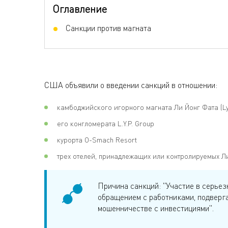
Оглавление
Санкции против магната
США объявили о введении санкций в отношении:
камбоджийского игорного магната Ли Йонг Фата (Ly
его конгломерата L.Y.P. Group
курорта O-Smach Resort
трех отелей, принадлежащих или контролируемых Л
Причина санкций: "Участие в серьез
обращением с работниками, подверг
мошенничестве с инвестициями".