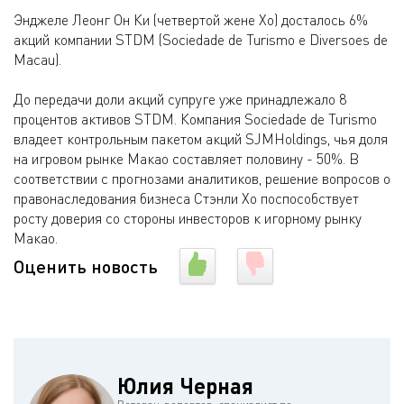
Энджеле Леонг Он Ки (четвертой жене Хо) досталось 6%
акций компании STDM (Sociedade de Turismo e Diversoes de
Macau).
До передачи доли акций супруге уже принадлежало 8
процентов активов STDM. Компания Sociedade de Turismo
владеет контрольным пакетом акций SJMHoldings, чья доля
на игровом рынке Макао составляет половину - 50%. В
соответствии с прогнозами аналитиков, решение вопросов о
правонаследования бизнеса Стэнли Хо поспособствует
росту доверия со стороны инвесторов к игорному рынку
Макао.
Оценить новость
Юлия Черная