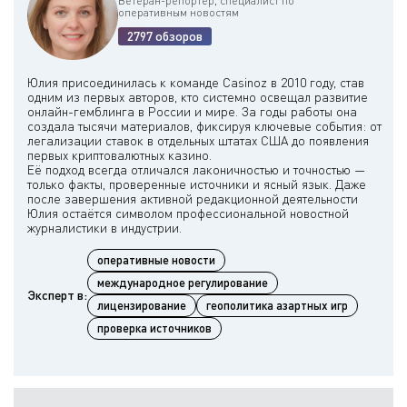
Ветеран-репортер, специалист по
оперативным новостям
2797 обзоров
Юлия присоединилась к команде Casinoz в 2010 году, став
одним из первых авторов, кто системно освещал развитие
онлайн-гемблинга в России и мире. За годы работы она
создала тысячи материалов, фиксируя ключевые события: от
легализации ставок в отдельных штатах США до появления
первых криптовалютных казино.
Её подход всегда отличался лаконичностью и точностью —
только факты, проверенные источники и ясный язык. Даже
после завершения активной редакционной деятельности
Юлия остаётся символом профессиональной новостной
оперативные новости
международное регулирование
Эксперт в:
лицензирование
геополитика азартных игр
проверка источников