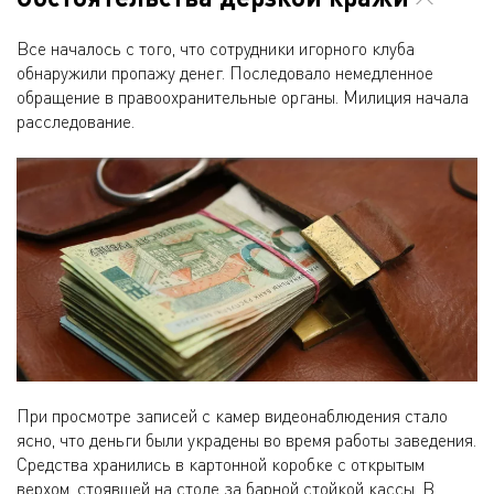
Все началось с того, что сотрудники игорного клуба
обнаружили пропажу денег. Последовало немедленное
обращение в правоохранительные органы. Милиция начала
расследование.
При просмотре записей с камер видеонаблюдения стало
ясно, что деньги были украдены во время работы заведения.
Средства хранились в картонной коробке с открытым
верхом, стоявшей на столе за барной стойкой кассы. В