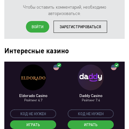
Чтобы оставить комментарий, необходимо
авторизоваться:
ВОЙТИ
ЗАРЕГИСТРИРОВАТЬСЯ
Интересные казино
Eldorado Casino
Daddy Casino
Рейтинг 4.7
Рейтинг 7.4
КОД НЕ НУЖЕН
КОД НЕ НУЖЕН
ИГРАТЬ
ИГРАТЬ