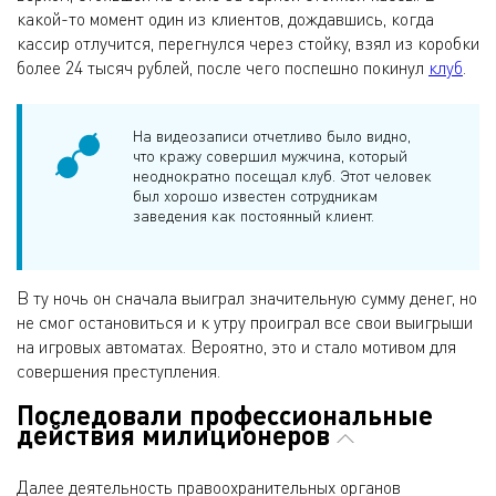
какой-то момент один из клиентов, дождавшись, когда
кассир отлучится, перегнулся через стойку, взял из коробки
более 24 тысяч рублей, после чего поспешно покинул
клуб
.
На видеозаписи отчетливо было видно,
что кражу совершил мужчина, который
неоднократно посещал клуб. Этот человек
был хорошо известен сотрудникам
заведения как постоянный клиент.
В ту ночь он сначала выиграл значительную сумму денег, но
не смог остановиться и к утру проиграл все свои выигрыши
на игровых автоматах. Вероятно, это и стало мотивом для
совершения преступления.
Последовали профессиональные
действия милиционеров
Далее деятельность правоохранительных органов