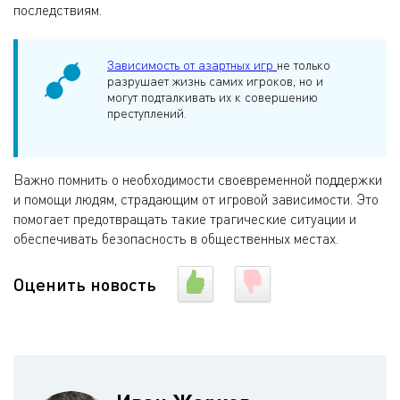
последствиям.
Зависимость от азартных игр
не только
разрушает жизнь самих игроков, но и
могут подталкивать их к совершению
преступлений.
Важно помнить о необходимости своевременной поддержки
и помощи людям, страдающим от игровой зависимости. Это
помогает предотвращать такие трагические ситуации и
обеспечивать безопасность в общественных местах.
Оценить новость