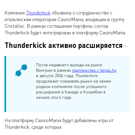
Компания
Thunderkick
объявила о сотрудничестве с
итальянским оператором CasinoMania, входящим в группу
Cristaltec. В рамках соглашения портфель слотов
Thunderkick будет интегрирован в платформу CasinoMania.
Thunderkick активно расширяется
После недавнего выхода на рынок
Венгрии в рамках
партнерства с Vegas.hu
в августе 2024 года, Thunderkick
продолжает осваивать рынки на своем
родном континенте после успешного
расширения в Канаде и Колумбии в
начале этого года.
На платформу CasinoMania будут добавлены игры от
Thunderkick, среди которых: