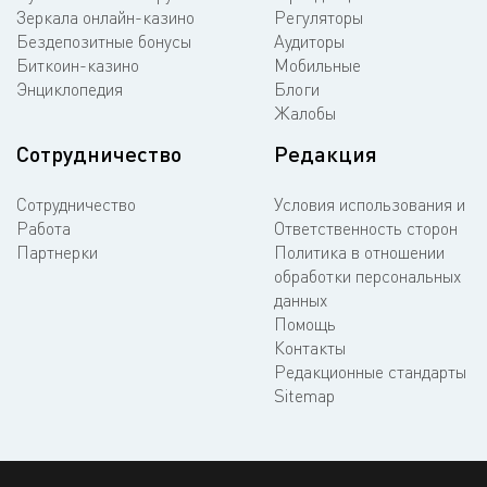
Зеркала онлайн-казино
Регуляторы
Бездепозитные бонусы
Аудиторы
Биткоин-казино
Мобильные
Энциклопедия
Блоги
Жалобы
Сотрудничество
Редакция
Сотрудничество
Условия использования и
Работа
Ответственность сторон
Партнерки
Политика в отношении
обработки персональных
данных
Помощь
Контакты
Редакционные стандарты
Sitemap