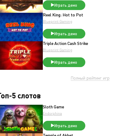
Играть демо
Reel King: Hot to Pot
Blueprint Gaming
Играть демо
Triple Action Cash Strike
Blueprint Gaming
Играть демо
Полный рейтинг игр
Топ-5 слотов
Sloth Game
Endorphina
Играть демо
Temple of Akhet