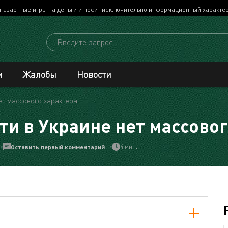
т азартные игры на деньги и носит исключительно информационный характе
и
Жалобы
Новости
ет массового характера
ти в Украине нет массово
4 мин.
Оставить первый комментарий