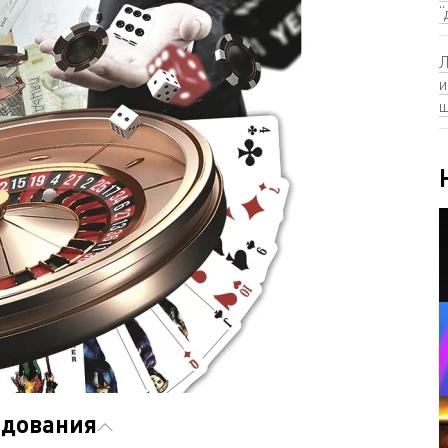
“
Л
и
ш
едования