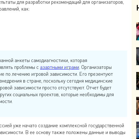
ультаты для разработки рекомендаций для организаторов,
равлений, как:
анной анкеты самодиагностики, которая
ыявлять проблемы с
азартными играми
. Организаторы
ие по лечению игровой зависимости. Его презентуют
внедрения в стране, поскольку сегодня медицинские
ровой зависимости просто отсутствуют. Отчет будет
ругих социальных проектов, которые необходимы для
мости.
сией уже начато создание комплексной государственной
ависимости. В ее основу также положены данные и выводы