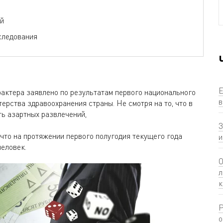
ий
следования
Е
рактера заявлено по результатам первого национального
в
ерства здравоохранения страны. Не смотря на то, что в
ь азартных развлечений,
З
что на протяжении первого полугодия текущего года
и
человек.
О
л
к
Р
о