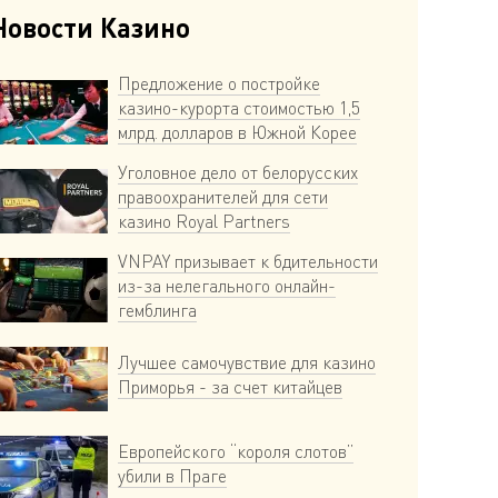
Новости Казино
Предложение о постройке
казино-курорта стоимостью 1,5
млрд. долларов в Южной Корее
Уголовное дело от белорусских
правоохранителей для сети
казино Royal Partners
VNPAY призывает к бдительности
из-за нелегального онлайн-
гемблинга
Лучшее самочувствие для казино
Приморья - за счет китайцев
Европейского “короля слотов”
убили в Праге