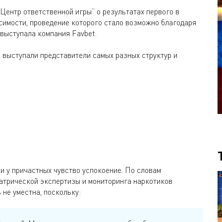
Центр ответственной игры” о результатах первого в
симости, проведение которого стало возможно благодаря
 выступала компания Favbet.
 выступали представители самых разных структур и
и у причастных чувство успокоение. По словам
иатрической экспертизы и мониторинга наркотиков
не уместна, поскольку: