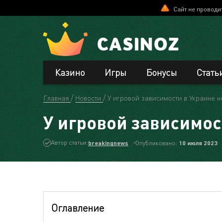
Сайт не проводи
Казино
Игры
Бонусы
Стать
Главная
Новости
У игровой зависимости в Украине н
У игровой зависимос
Автор статьи:
breakingnews
Опубликовано:
10 июля 2023
Оглавление