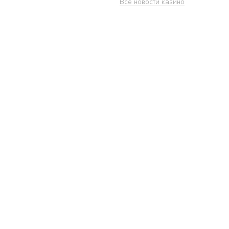
Все новости казино