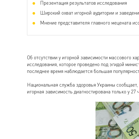
Презентация результатов исследования
Широкий охват игорной аудитории и заведен
Мнение представителя главного мецената ис
Об отсутствии у игорной зависимости массового ха
исследования, которое проведено под эгидой минист
последнее время наблюдается большая популярност
Национальная служба здоровья Украины сообщает, 
игорная зависимость диагностирована только у 27 