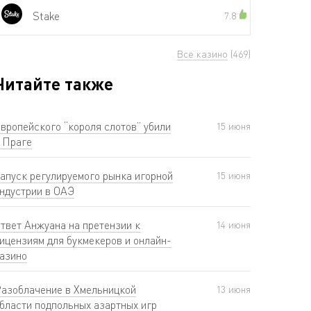
Stake
7.8
Все казино
(469)
Читайте также
вропейского “короля слотов” убили
15 июня
 Праге
апуск регулируемого рынка игорной
15 июня
ндустрии в ОАЭ
твет Анжуана на претензии к
14 июня
ицензиям для букмекеров и онлайн-
азино
азоблачение в Хмельницкой
13 июня
бласти подпольных азартных игр