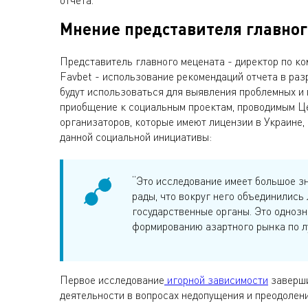
отчета.
Мнение представителя главног
Представитель главного мецената - директор по ко
Favbet - использование рекомендаций отчета в раз
будут использоваться для выявления проблемных и 
приобщение к социальным проектам, проводимым Це
организаторов, которые имеют лицензии в Украине,
данной социальной инициативы:
“Это исследование имеет большое зн
рады, что вокруг него объединились
государственные органы. Это однозн
формированию азартного рынка по л
Первое исследование
игорной зависимости
заверши
деятельности в вопросах недопущения и преодолен