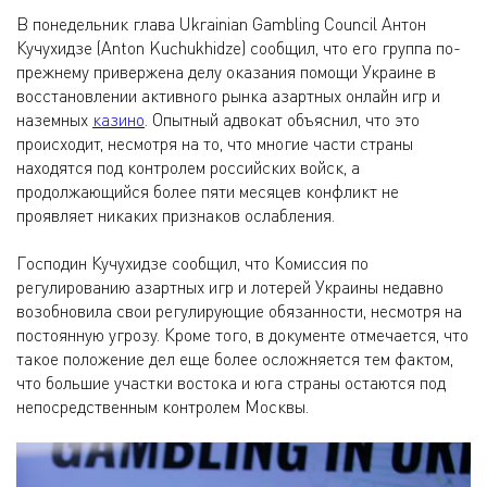
В понедельник глава Ukrainian Gambling Council Антон
Кучухидзе (Anton Kuchukhidze) сообщил, что его группа по-
прежнему привержена делу оказания помощи Украине в
восстановлении активного рынка азартных онлайн игр и
наземных
казино
. Опытный адвокат объяснил, что это
происходит, несмотря на то, что многие части страны
находятся под контролем российских войск, а
продолжающийся более пяти месяцев конфликт не
проявляет никаких признаков ослабления.
Господин Кучухидзе сообщил, что Комиссия по
регулированию азартных игр и лотерей Украины недавно
возобновила свои регулирующие обязанности, несмотря на
постоянную угрозу. Кроме того, в документе отмечается, что
такое положение дел еще более осложняется тем фактом,
что большие участки востока и юга страны остаются под
непосредственным контролем Москвы.