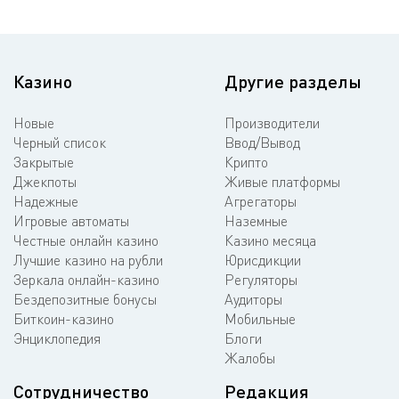
Казино
Другие разделы
Новые
Производители
Черный список
Ввод/Вывод
Закрытые
Крипто
Джекпоты
Живые платформы
Надежные
Агрегаторы
Игровые автоматы
Наземные
Честные онлайн казино
Казино месяца
Лучшие казино на рубли
Юрисдикции
Зеркала онлайн-казино
Регуляторы
Бездепозитные бонусы
Аудиторы
Биткоин-казино
Мобильные
Энциклопедия
Блоги
Жалобы
Сотрудничество
Редакция