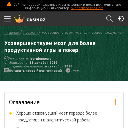
Сайт не проводит азартные игры на деньги и носит исключительно
информационный характер.
support@casinoz.biz
Главная
Новости
Усовершенствуем мозг для более продуктивной
Усовершенствуем мозг для более
продуктивной игры в покер
Автор статьи:
burningnews
Опубликовано:
18 декабря 2013
Последнее обновление:
6 сентября 2018
5 мин.
Оставить первый комментарий
Оглавление
Хорошо отдохнувший мозг гораздо более
продуктивен в аналитической работе