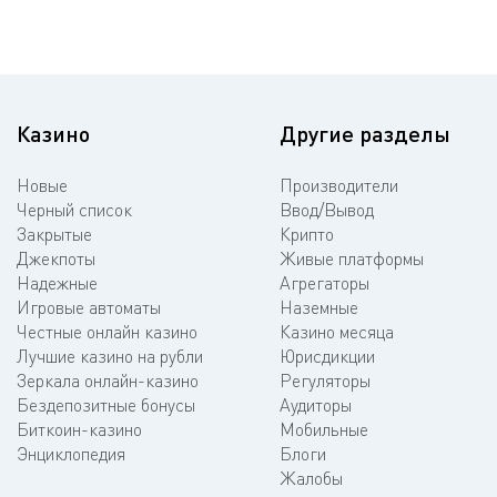
Казино
Другие разделы
Новые
Производители
Черный список
Ввод/Вывод
Закрытые
Крипто
Джекпоты
Живые платформы
Надежные
Агрегаторы
Игровые автоматы
Наземные
Честные онлайн казино
Казино месяца
Лучшие казино на рубли
Юрисдикции
Зеркала онлайн-казино
Регуляторы
Бездепозитные бонусы
Аудиторы
Биткоин-казино
Мобильные
Энциклопедия
Блоги
Жалобы