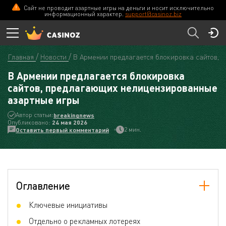
Сайт не проводит азартные игры на деньги и носит исключительно
информационный характер.
support@casinoz.biz
Главная
Новости
В Армении предлагается блокировка сайтов, 
В Армении предлагается блокировка
сайтов, предлагающих нелицензированные
азартные игры
Автор статьи:
breakingnews
Опубликовано:
24 мая 2026
2 мин.
Оставить первый комментарий
Оглавление
Ключевые инициативы
Отдельно о рекламных лотереях