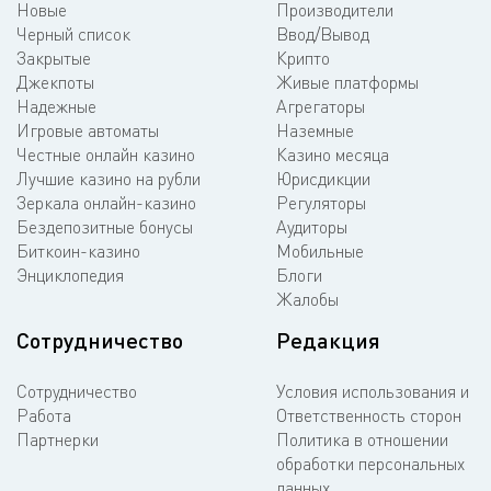
Новые
Производители
Черный список
Ввод/Вывод
Закрытые
Крипто
Джекпоты
Живые платформы
Надежные
Агрегаторы
Игровые автоматы
Наземные
Честные онлайн казино
Казино месяца
Лучшие казино на рубли
Юрисдикции
Зеркала онлайн-казино
Регуляторы
Бездепозитные бонусы
Аудиторы
Биткоин-казино
Мобильные
Энциклопедия
Блоги
Жалобы
Сотрудничество
Редакция
Сотрудничество
Условия использования и
Работа
Ответственность сторон
Партнерки
Политика в отношении
обработки персональных
данных