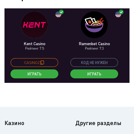
Kent Casino
Ramenbet Casino
Рейтинг 7.5
Рейтинг 7.3
CASINOZ
КОД НЕ НУЖЕН
ИГРАТЬ
ИГРАТЬ
Казино
Другие разделы