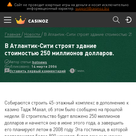
Сайт не проводит азартные игры на деньги и носит исключительно
информационный характер.
support@casinoz.biz
Главная
Новости
В Атлантик-Сити строят здание стоимостью 250
В Атлантик-Сити строят здание
стоимостью 250 миллионов долларов.
Автор статьи:
hotnews
Опубликовано:
14 мартa 2006
1 мин.
Оставить первый комментарий
Собираются строить 45-этажный комплекс в дополнению к
казино Тадж Махал, об этом было сообщено на прошлой
недели. В строительство будет вложено 250 миллионов
долларов и начнется оно в июне этого года, а завершить
его планируют летом в 2008 году. Эта гостиница, в которой