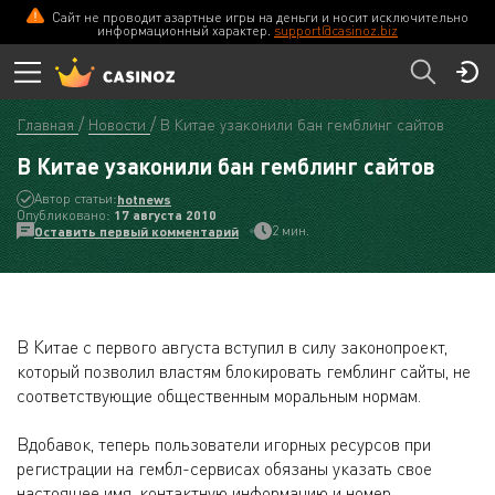
Сайт не проводит азартные игры на деньги и носит исключительно
информационный характер.
support@casinoz.biz
Главная
Новости
В Китае узаконили бан гемблинг сайтов
В Китае узаконили бан гемблинг сайтов
Автор статьи:
hotnews
Опубликовано:
17 августа 2010
2 мин.
Оставить первый комментарий
В Китае с первого августа вступил в силу законопроект,
который позволил властям блокировать гемблинг сайты, не
соответствующие общественным моральным нормам.
Вдобавок, теперь пользователи игорных ресурсов при
регистрации на гембл-сервисах обязаны указать свое
настоящее имя, контактную информацию и номер