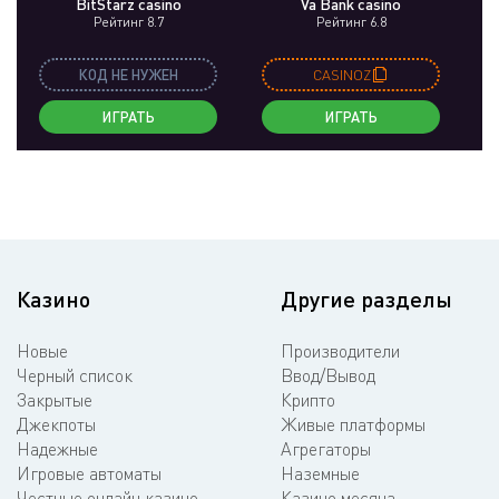
BitStarz casino
Va Bank casino
Рейтинг 8.7
Рейтинг 6.8
КОД НЕ НУЖЕН
CASINOZ
ИГРАТЬ
ИГРАТЬ
Казино
Другие разделы
Новые
Производители
Черный список
Ввод/Вывод
Закрытые
Крипто
Джекпоты
Живые платформы
Надежные
Агрегаторы
Игровые автоматы
Наземные
Честные онлайн казино
Казино месяца