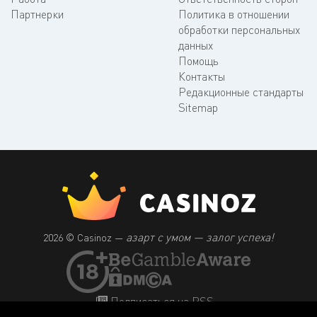
Партнерки
Политика в отношении
обработки персональных
данных
Помощь
Контакты
Редакционные стандарты
Sitemap
азарт с умом — залог успеха!
2026 © Casinoz —
Подписаться на RSS