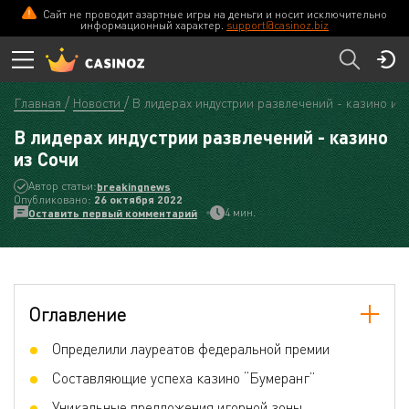
Сайт не проводит азартные игры на деньги и носит исключительно
информационный характер.
support@casinoz.biz
Главная
Новости
В лидерах индустрии развлечений - казино из
В лидерах индустрии развлечений - казино
из Сочи
Автор статьи:
breakingnews
Опубликовано:
26 октября 2022
4 мин.
Оставить первый комментарий
Оглавление
Определили лауреатов федеральной премии
Составляющие успеха казино “Бумеранг”
Уникальные предложения игорной зоны