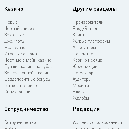
Казино
Другие разделы
Новые
Производители
Черный список
Ввод/Вывод
Закрытые
Крипто
Джекпоты
Живые платформы
Надежные
Агрегаторы
Игровые автоматы
Наземные
Честные онлайн казино
Казино месяца
Лучшие казино на рубли
Юрисдикции
Зеркала онлайн-казино
Регуляторы
Бездепозитные бонусы
Аудиторы
Биткоин-казино
Мобильные
Энциклопедия
Блоги
Жалобы
Сотрудничество
Редакция
Сотрудничество
Условия использования и
Работа
Ответственность сторон