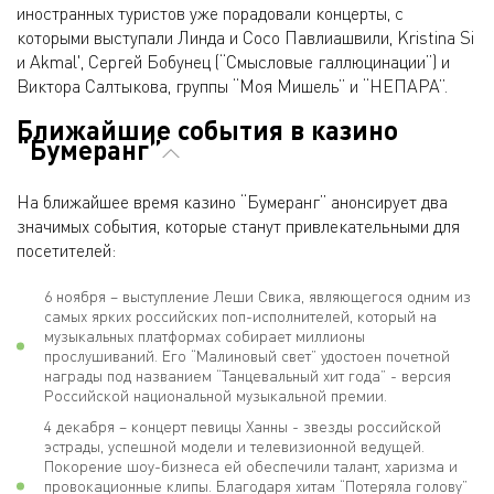
иностранных туристов уже порадовали концерты, с
которыми выступали Линда и Сосо Павлиашвили, Kristina Si
и Akmal', Сергей Бобунец (“Смысловые галлюцинации”) и
Виктора Салтыкова, группы “Моя Мишель” и “НЕПАРА”.
Ближайшие события в казино
“Бумеранг”
На ближайшее время казино “Бумеранг” анонсирует два
значимых события, которые станут привлекательными для
посетителей:
6 ноября – выступление Леши Свика, являющегося одним из
самых ярких российских поп-исполнителей, который на
музыкальных платформах собирает миллионы
прослушиваний. Его “Малиновый свет” удостоен почетной
награды под названием “Танцевальный хит года” - версия
Российской национальной музыкальной премии.
4 декабря – концерт певицы Ханны - звезды российской
эстрады, успешной модели и телевизионной ведущей.
Покорение шоу-бизнеса ей обеспечили талант, харизма и
провокационные клипы. Благодаря хитам “Потеряла голову”