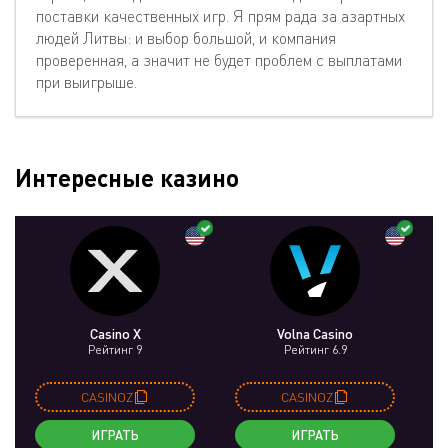
поставки качественных игр. Я прям рада за азартных
людей Литвы: и выбор большой, и компания
проверенная, а значит не будет проблем с выплатами
при выигрыше.
Интересные казино
Casino X
Volna Casino
Рейтинг 9
Рейтинг 6.9
CASINOZ
CASINOZ
ИГРАТЬ
ИГРАТЬ