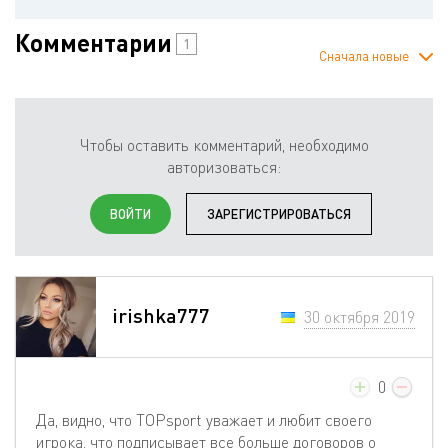
Комментарии
1
Сначала новые
Чтобы оставить комментарий, необходимо
авторизоваться:
ВОЙТИ
ЗАРЕГИСТРИРОВАТЬСЯ
irishka777
30 октября 2019
0
Да, видно, что TOPsport уважает и любит своего
игрока, что подписывает все больше договоров о