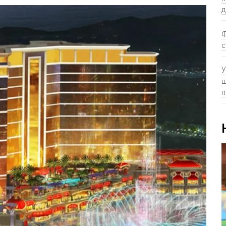
д
Ф
с
У
ш
п