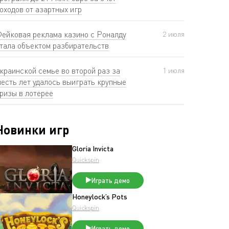
оходов от азартных игр
ейковая реклама казино с Роналду
2 июля
тала объектом разбирательств
краинской семье во второй раз за
1 июля
есть лет удалось выиграть крупные
ризы в лотерее
Новинки игр
Gloria Invicta
Quickspin
Играть демо
Honeylock’s Pots
Quickspin
Играть демо