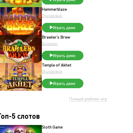
Hammerblaze
Thunderkick
Играть демо
Brawler’s Brew
Quickspin
Играть демо
Temple of Akhet
Thunderkick
Играть демо
Полный рейтинг игр
Топ-5 слотов
Sloth Game