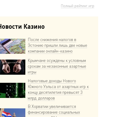
Полный рейтинг игр
Новости Казино
После снижения налогов в
Эстонию пришли лишь две новые
компании онлайн-казино
Крымчане осуждены к условным
срокам за незаконные азартные
игры
Налоговые доходы Нового
Южного Уэльса от азартных игр к
концу десятилетия превысят 3
млрд. долларов
В Хорватии увеличивается
финансирование социальных