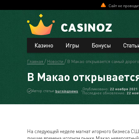
Сайт не проводи
Казино
Игры
Бонусы
Стать
Главная
Новости
В Макао открывается самый дорого
В Макао открывается
Опубликовано:
22 ноября 2021
Автор статьи:
burningnews
Последнее обновление:
22 ноя
На следующей неделе магнат игорного бизнеса С
лучшие времена игорном рынке Макао невероятный 