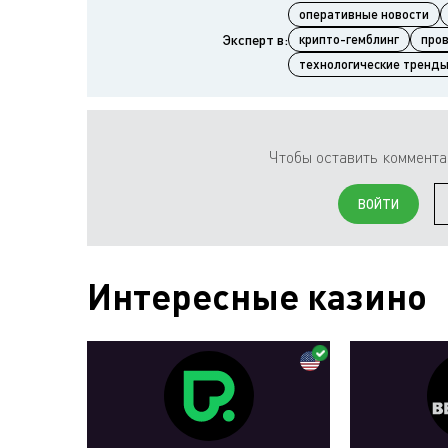
оперативные новости
Эксперт в:
крипто-гемблинг
пров
технологические тренд
Чтобы оставить коммента
ВОЙТИ
Интересные казино