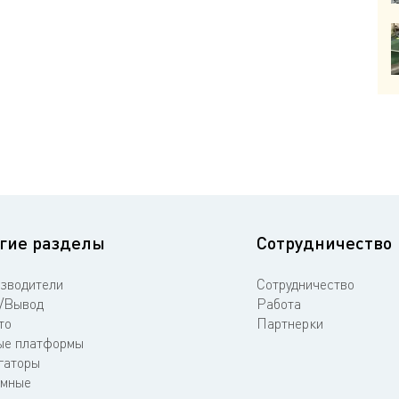
гие разделы
Сотрудничество
зводители
Сотрудничество
/Вывод
Работа
то
Партнерки
е платформы
гаторы
мные