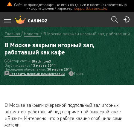
Сайт не проводит азартные игры на деньги и носит исключительно
информационный характер.
support@casinoz.biz
Главная
Новости
В Москве закрыли игорный зал, работавший к
В Москве закрыли игорный зал,
работавший как кафе
Автор статьи:
Black_LynX
Опубликовано:
13 мартa 2011
Последнее обновление:
30 мартa 2011
1 мин.
Оставить первый комментарий
В Москве закрыли очередной подпольный зал игорных
автоматов, работавший под неприметной вывеской кафе
«Визит». Интересно, что о работе казино сообщили сами
жители.