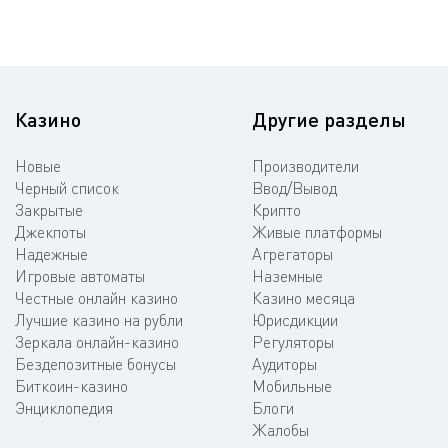
Казино
Другие разделы
Новые
Производители
Черный список
Ввод/Вывод
Закрытые
Крипто
Джекпоты
Живые платформы
Надежные
Агрегаторы
Игровые автоматы
Наземные
Честные онлайн казино
Казино месяца
Лучшие казино на рубли
Юрисдикции
Зеркала онлайн-казино
Регуляторы
Бездепозитные бонусы
Аудиторы
Биткоин-казино
Мобильные
Энциклопедия
Блоги
Жалобы