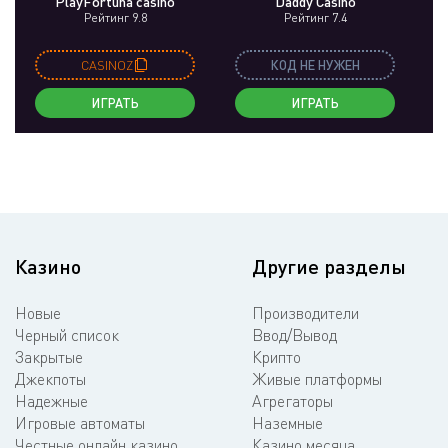
PlayFortuna casino
Daddy Casino
Рейтинг 9.8
Рейтинг 7.4
CASINOZ
КОД НЕ НУЖЕН
ИГРАТЬ
ИГРАТЬ
Казино
Другие разделы
Новые
Производители
Черный список
Ввод/Вывод
Закрытые
Крипто
Джекпоты
Живые платформы
Надежные
Агрегаторы
Игровые автоматы
Наземные
Честные онлайн казино
Казино месяца