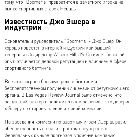
тому, что “Boomer's” превратится в заметного игрока на
рынке спортивных ставок Невады.
Известность Джо Эшера в
индустрии
Основатель и руководитель “Boomer's” - Джо Эшер. Он
хорошо известен в игорной индустрии как бывший
генеральный директор William Hill US. Он имеет большой
опыт, отличается деловой репутацией и влиянием в сфере
спортивного беттинга.
Все это сыграло большую роль в быстром и
беспрепятственном получении лицензии от регулирующего
органа. В Las Vegas Review-Journal было отмечено, что
решающий фактор в положительном решении - это доверие
к Эшеру со стороны членов игорной комиссии.
На заседания комиссии по азартным играм Эшер выразил
обеспокоенность в связи с ростом популярности
федеральных рынков прогнозов, упомянув компанию