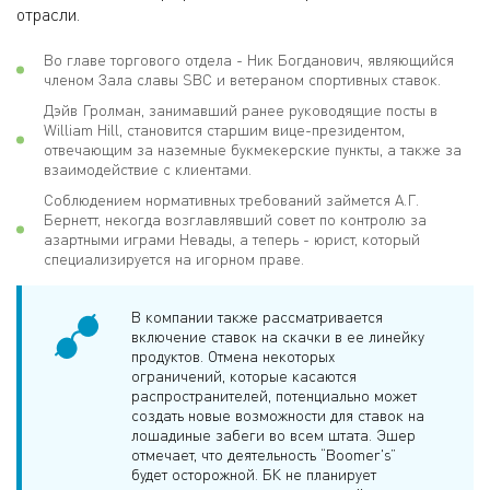
отрасли.
Во главе торгового отдела - Ник Богданович, являющийся
членом Зала славы SBC и ветераном спортивных ставок.
Дэйв Гролман, занимавший ранее руководящие посты в
William Hill, становится старшим вице-президентом,
отвечающим за наземные букмекерские пункты, а также за
взаимодействие с клиентами.
Соблюдением нормативных требований займется А.Г.
Бернетт, некогда возглавлявший совет по контролю за
азартными играми Невады, а теперь - юрист, который
специализируется на игорном праве.
В компании также рассматривается
включение ставок на скачки в ее линейку
продуктов. Отмена некоторых
ограничений, которые касаются
распространителей, потенциально может
создать новые возможности для ставок на
лошадиные забеги во всем штата. Эшер
отмечает, что деятельность “Boomer's”
будет осторожной. БК не планирует