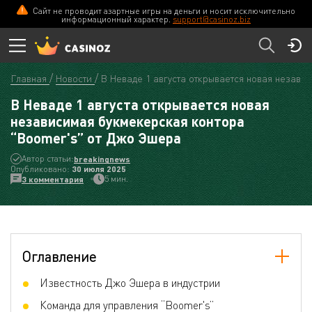
Сайт не проводит азартные игры на деньги и носит исключительно
информационный характер.
support@casinoz.biz
Главная
Новости
В Неваде 1 августа открывается новая незави
В Неваде 1 августа открывается новая
независимая букмекерская контора
“Boomer's” от Джо Эшера
Автор статьи:
breakingnews
Опубликовано:
30 июля 2025
5 мин.
3 комментария
Оглавление
Известность Джо Эшера в индустрии
Команда для управления “Boomer's”