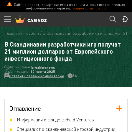
Сайт не проводит азартные игры на деньги и носит исключительно
информационный характер.
support@casinoz.biz
Главная
Новости
В Скандинавии разработчики игр получат 21 м
В Скандинавии разработчики игр получат
21 миллион долларов от Европейского
инвестиционного фонда
Автор статьи:
breakingnews
Опубликовано:
10 мартa 2025
3 мин.
Оставить первый комментарий
Оглавление
Информация о фонде Behold Ventures
Специалист о скандинавской игровой индустрии