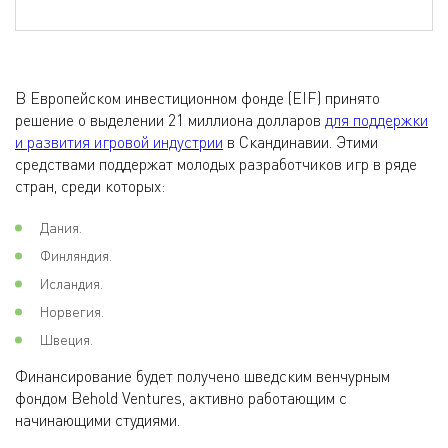
В Европейском инвестиционном фонде (EIF) принято
решение о выделении 21 миллиона долларов
для поддержки
и развития игровой индустрии
в Скандинавии. Этими
средствами поддержат молодых разработчиков игр в ряде
стран, среди которых:
Дания.
Финляндия.
Исландия.
Норвегия.
Швеция.
Финансирование будет получено шведским венчурным
фондом Behold Ventures, активно работающим с
начинающими студиями.