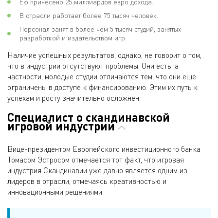
Ею принесено 25 миллиардов евро дохода.
В отрасли работает более 75 тысяч человек.
Персонал занят в более чем 5 тысяч студий, занятых
разработкой и издательством игр.
Наличие успешных результатов, однако, не говорит о том,
что в индустрии отсутствуют проблемы. Они есть, а
частности, молодые студии отличаются тем, что они еще
ограничены в доступе к финансированию. Этим их путь к
успехам и росту значительно осложнен.
Специалист о скандинавской
игровой индустрии
Вице-президентом Европейского инвестиционного банка
Томасом Эстросом отмечается тот факт, что игровая
индустрия Скандинавии уже давно является одним из
лидеров в отрасли, отмечаясь креативностью и
инновационными решениями.