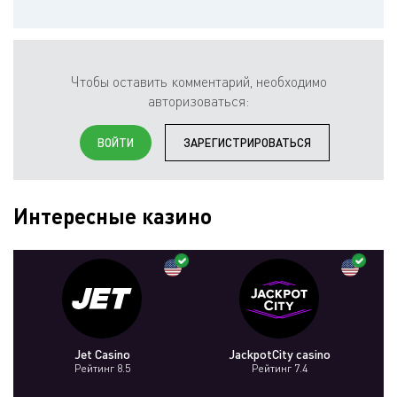
Чтобы оставить комментарий, необходимо
авторизоваться:
ВОЙТИ
ЗАРЕГИСТРИРОВАТЬСЯ
Интересные казино
Jet Casino
JackpotCity casino
Рейтинг 8.5
Рейтинг 7.4