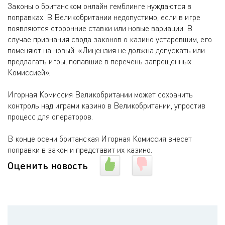
Законы о британском онлайн гемблинге нуждаются в
поправках. В Великобритании недопустимо, если в игре
появляются сторонние ставки или новые вариации. В
случае признания свода законов о казино устаревшим, его
поменяют на новый. «Лицензия не должна допускать или
предлагать игры, попавшие в перечень запрещенных
Комиссией».
Игорная Комиссия Великобритании может сохранить
контроль над играми казино в Великобритании, упростив
процесс для операторов.
В конце осени британская Игорная Комиссия внесет
поправки в закон и представит их казино.
Оценить новость