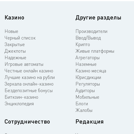
Казино
Другие разделы
Новые
Производители
Черный список
Ввод/Вывод
Закрытые
Крипто
Джекпоты
Живые платформы
Надежные
Агрегаторы
Игровые автоматы
Наземные
Честные онлайн казино
Казино месяца
Лучшие казино на рубли
Юрисдикции
Зеркала онлайн-казино
Регуляторы
Бездепозитные бонусы
Аудиторы
Биткоин-казино
Мобильные
Энциклопедия
Блоги
Жалобы
Сотрудничество
Редакция