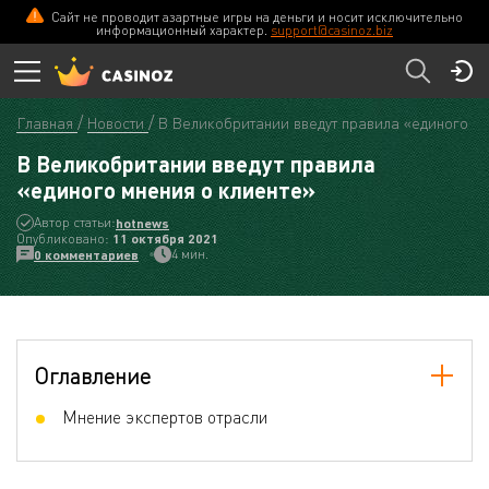
Сайт не проводит азартные игры на деньги и носит исключительно
информационный характер.
support@casinoz.biz
Главная
Новости
В Великобритании введут правила «единого мн
В Великобритании введут правила
«единого мнения о клиенте»
Автор статьи:
hotnews
Опубликовано:
11 октября 2021
4 мин.
0 комментариев
Оглавление
Мнение экспертов отрасли