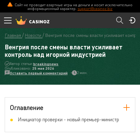
Сайт не проводит азартные игры на деньги и носит исключительно
информационный характер.
support@casinoz.biz
Главная
Новости
Венгрия после смены власти усиливает контро
Венгрия после смены власти усиливает
контроль над игорной индустрией
Автор статьи:
breakingnews
Опубликовано:
25 мая 2026
2 мин.
Оставить первый комментарий
Оглавление
Инициатор проверки - новый премьер-министр