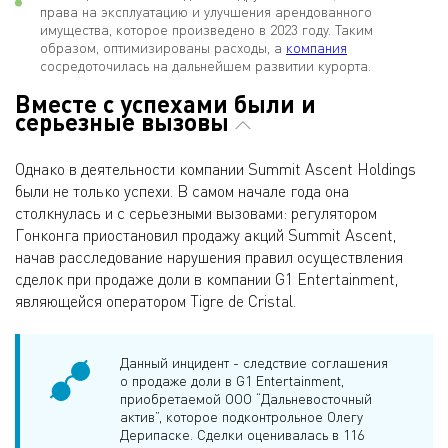
права на эксплуатацию и улучшения арендованного
имущества, которое произведено в 2023 году. Таким
образом, оптимизированы расходы, а
компания
сосредоточилась на дальнейшем развитии курорта.
Вместе с успехами были и
серьезные вызовы
Однако в деятельности компании Summit Ascent Holdings
были не только успехи. В самом начале года она
столкнулась и с серьезными вызовами: регулятором
Гонконга приостановил продажу акций Summit Ascent,
начав расследование нарушения правил осуществления
сделок при продаже доли в компании G1 Entertainment,
являющейся оператором Tigre de Cristal.
Данный инцидент - следствие соглашения
о продаже доли в G1 Entertainment,
приобретаемой ООО “Дальневосточный
актив”, которое подконтрольное Олегу
Дерипаске. Сделки оценивалась в 116