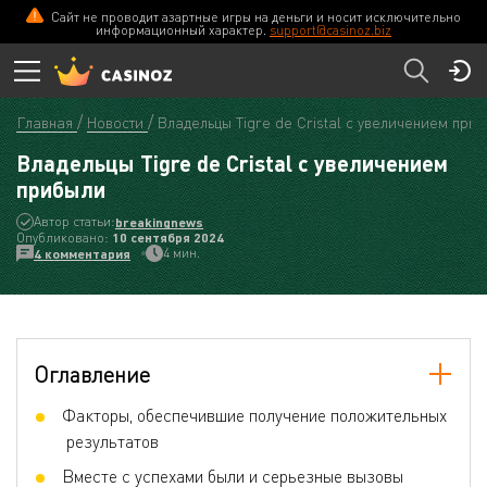
Сайт не проводит азартные игры на деньги и носит исключительно
информационный характер.
support@casinoz.biz
Главная
Новости
Владельцы Tigre de Cristal с увеличением при
Владельцы Tigre de Cristal с увеличением
прибыли
Автор статьи:
breakingnews
Опубликовано:
10 сентября 2024
4 мин.
4 комментария
Оглавление
Факторы, обеспечившие получение положительных
результатов
Вместе с успехами были и серьезные вызовы