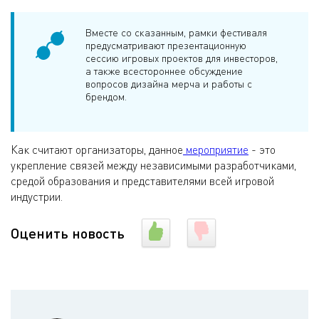
Вместе со сказанным, рамки фестиваля
предусматривают презентационную
сессию игровых проектов для инвесторов,
а также всестороннее обсуждение
вопросов дизайна мерча и работы с
брендом.
Как считают организаторы, данное
мероприятие
- это
укрепление связей между независимыми разработчиками,
средой образования и представителями всей игровой
индустрии.
Оценить новость