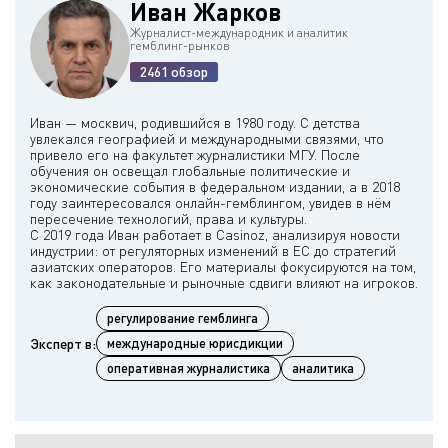
Иван Жарков
Журналист-международник и аналитик
гемблинг-рынков
2461 обзор
Иван — москвич, родившийся в 1980 году. С детства
увлекался географией и международными связями, что
привело его на факультет журналистики МГУ. После
обучения он освещал глобальные политические и
экономические события в федеральном издании, а в 2018
году заинтересовался онлайн-гемблингом, увидев в нём
пересечение технологий, права и культуры.
С 2019 года Иван работает в Casinoz, анализируя новости
индустрии: от регуляторных изменений в ЕС до стратегий
азиатских операторов. Его материалы фокусируются на том,
регулирование гемблинга
Эксперт в:
международные юрисдикции
оперативная журналистика
аналитика