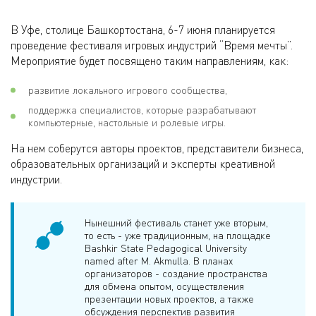
В Уфе, столице Башкортостана, 6-7 июня планируется
проведение фестиваля игровых индустрий “Время мечты”.
Мероприятие будет посвящено таким направлениям, как:
развитие локального игрового сообщества,
поддержка специалистов, которые разрабатывают
компьютерные, настольные и ролевые игры.
На нем соберутся авторы проектов, представители бизнеса,
образовательных организаций и эксперты креативной
индустрии.
Нынешний фестиваль станет уже вторым,
то есть - уже традиционным, на площадке
Bashkir State Pedagogical University
named after M. Akmulla. В планах
организаторов - создание пространства
для обмена опытом, осуществления
презентации новых проектов, а также
обсуждения перспектив развития