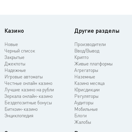
Казино
Другие разделы
Новые
Производители
Черный список
Ввод/Вывод
Закрытые
Крипто
Джекпоты
Живые платформы
Надежные
Агрегаторы
Игровые автоматы
Наземные
Честные онлайн казино
Казино месяца
Лучшие казино на рубли
Юрисдикции
Зеркала онлайн-казино
Регуляторы
Бездепозитные бонусы
Аудиторы
Биткоин-казино
Мобильные
Энциклопедия
Блоги
Жалобы