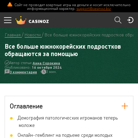
Сайт не проводит азартные игры на деньги и носит исключительно
информационный характер.
support@casinoz.biz
Главная
Новости
Все больше южнокорейских подростков обра
Все больше южнокорейских подростков
обращаются за помощью
Автор статьи:
Анна Сорокина
Опубликовано:
16 октября 2024
3 мин.
3 комментария
Оглавление
Демография патологических игроманов теперь
моложе
Онлайн-гемблинг на подъеме среди молодых