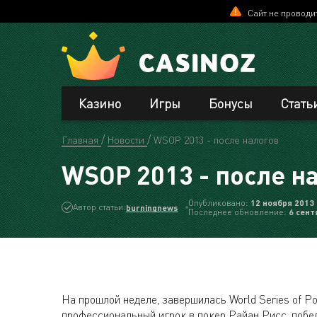
Сайт не проводи
Казино
Игры
Бонусы
Стать
Главная
Новости
WSOP 2013 - после налогов
WSOP 2013 - после н
Опубликовано:
12 ноября 2013
Автор статьи:
burningnews
Последнее обновление:
6 сент
На прошлой неделе, завершилась World Series of Po
профессиональный игрок в покер Райан Рисс, побе