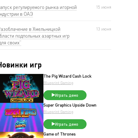
апуск регулируемого рынка игорной
15 июня
ндустрии в ОАЭ
азоблачение в Хмельницкой
13 июня
бласти подпольных азартных игр
для своих”
Новинки игр
The Pig Wizard Cash Lock
Blueprint Gaming
Играть демо
Super Graphics Upside Down
Blueprint Gaming
Играть демо
Game of Thrones