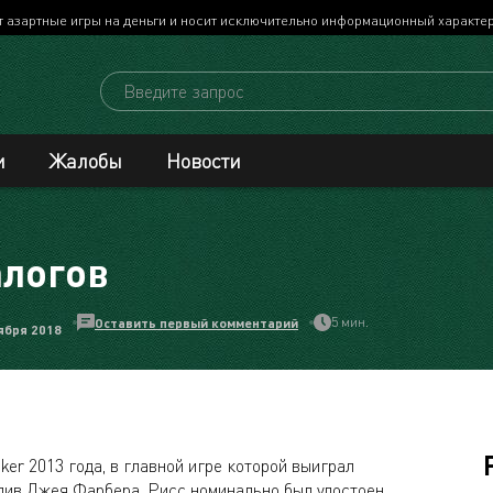
т азартные игры на деньги и носит исключительно информационный характе
и
Жалобы
Новости
алогов
5 мин.
Оставить первый комментарий
ября 2018
ker 2013 года, в главной игре которой выиграл
див Джея Фарбера. Рисс номинально был удостоен