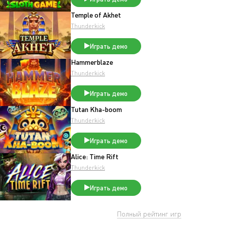
Temple of Akhet
Thunderkick
Играть демо
Hammerblaze
Thunderkick
Играть демо
Tutan Kha-boom
Thunderkick
Играть демо
Alice: Time Rift
Thunderkick
Играть демо
Полный рейтинг игр