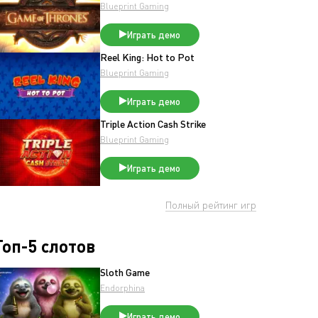
Blueprint Gaming
Играть демо
Reel King: Hot to Pot
Blueprint Gaming
Играть демо
Triple Action Cash Strike
Blueprint Gaming
Играть демо
Полный рейтинг игр
Топ-5 слотов
Sloth Game
Endorphina
Играть демо