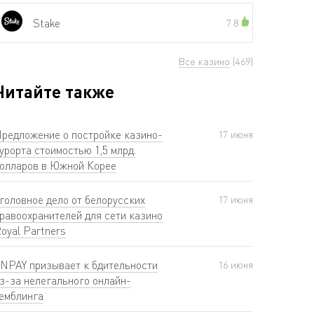
Stake
7.8
Все казино
(469)
Читайте также
редложение о постройке казино-
17 июня
урорта стоимостью 1,5 млрд.
олларов в Южной Корее
головное дело от белорусских
17 июня
равоохранителей для сети казино
oyal Partners
NPAY призывает к бдительности
16 июня
з-за нелегального онлайн-
емблинга