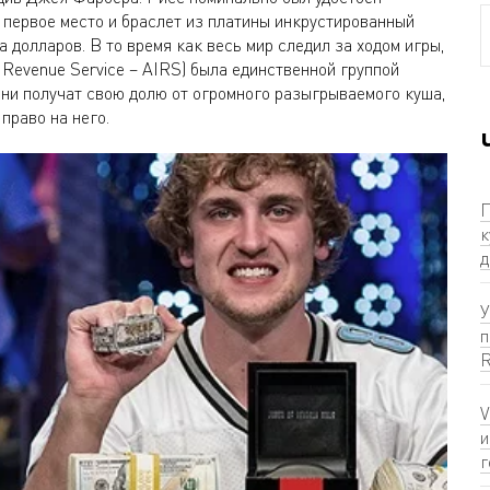
а первое место и браслет из платины инкрустированный
 долларов. В то время как весь мир следил за ходом игры,
 Revenue Service – AIRS) была единственной группой
 они получат свою долю от огромного разыгрываемого куша,
 право на него.
П
к
д
У
п
R
V
и
г