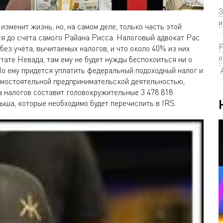
З
и
изменит жизнь, но, на самом деле, только часть этой
ся до счёта самого Райана Рисса. Налоговый адвокат Рас
Р
ез учёта, вычитаемых налогов, и что около 40% из них
о
тате Невада, там ему не будет нужды беспокоиться ни о
“
 Но ему придется уплатить федеральный подоходный налог и
амостоятельной предпринимательской деятельностью,
 налогов составит головокружительные 3 478 818
ша, которые необходимо будет перечислить в IRS.