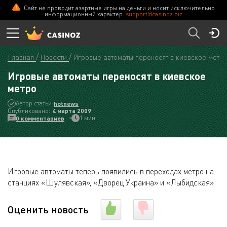
Сайт не проводит азартные игры на деньги и носит исключительно
информационный характер.
support@casinoz.biz
Главная
Новости
Игровые автоматы переносят в киевское метр
Игровые автоматы переносят в киевское
метро
Автор статьи:
hotnews
Опубликовано:
4 мартa 2009
1 мин.
0 комментариев
Игровые автоматы теперь появились в переходах метро на
станциях «Шулявская», «Дворец Украина» и «Лыбидская».
Оценить новость