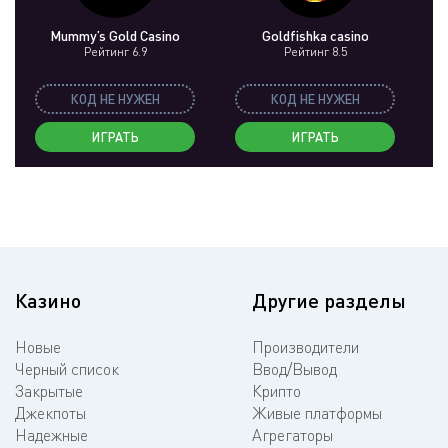
Mummy’s Gold Casino
Goldfishka casino
Рейтинг 6.9
Рейтинг 8.5
КОД НЕ НУЖЕН
КОД НЕ НУЖЕН
ИГРАТЬ
ИГРАТЬ
Казино
Другие разделы
Новые
Производители
Черный список
Ввод/Вывод
Закрытые
Крипто
Джекпоты
Живые платформы
Надежные
Агрегаторы