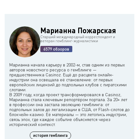
Марианна Пожарская
Старший международный корреспондент и
ветеран гемблинг-журналистики
6579 обзоров
Марианна начала карьеру в 2002-м, став одним из первых
авторов новостного ресурса о гемблинге —
предшественника Casinoz. Ещё до расцвета онлайн-
индустрии она освещала её становление: от первых
европейских лицензий до подпольных клубов с пиратскими
слотами.
В 2009 году, когда проект трансформировался в Casinoz,
Марианна стала ключевым репортёром портала. За 20+ лет
в профессии она застала эволюцию гемблинга: от
подпольных залов до легализации в США, от Flash-слотов до
блокчейн-казино. Её материалы — это летопись индустрии,
связь эпох, где каждое событие объясняется через
история гемблинга