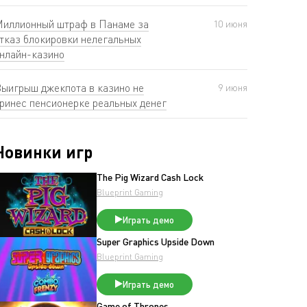
иллионный штраф в Панаме за
10 июня
тказ блокировки нелегальных
нлайн-казино
ыигрыш джекпота в казино не
9 июня
ринес пенсионерке реальных денег
Новинки игр
The Pig Wizard Cash Lock
Blueprint Gaming
Играть демо
Super Graphics Upside Down
Blueprint Gaming
Играть демо
Game of Thrones