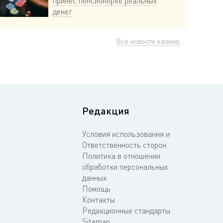
принес пенсионерке реальных
денег
Все новости казино
Редакция
Условия использования и
Ответственность сторон
Политика в отношении
обработки персональных
данных
Помощь
Контакты
Редакционные стандарты
Sitemap