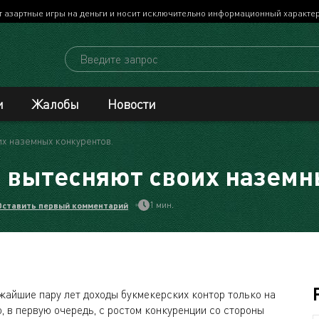
т азартные игры на деньги и носит исключительно информационный характе
и
Жалобы
Новости
х наземных конкурентов.
 вытесняют своих наземн
1 мин.
Оставить первый комментарий
жайшие пару лет доходы букмекерских контор только на
, в первую очередь, с ростом конкуренции со стороны