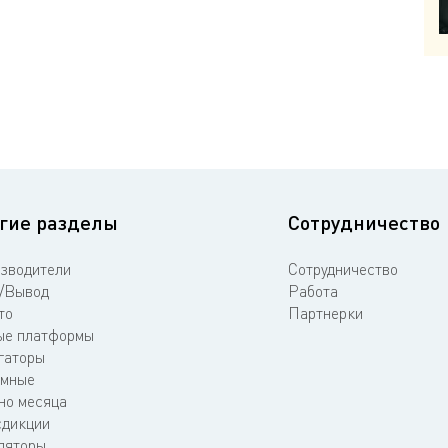
гие разделы
Сотрудничество
зводители
Сотрудничество
/Вывод
Работа
то
Партнерки
е платформы
гаторы
мные
но месяца
дикции
ляторы