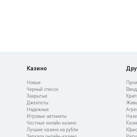
Казино
Дру
Новые
Прои
Черный список
Ввод
Закрытые
Крип
Джекпоты
Живы
Надежные
Агре
Игровые автоматы
Назе
Честные онлайн казино
Кази
Лучшие казино на рубли
Юрис
Зеркала онлайн-казино
Регу