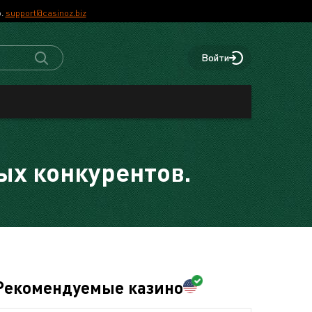
р.
support@casinoz.biz
Войти
ых конкурентов.
Рекомендуемые казино