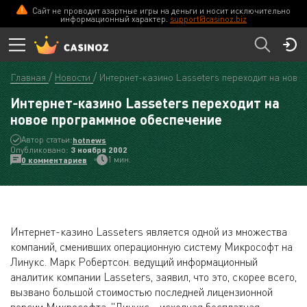
Сайт не проводит азартные игры на деньги и носит исключительно
информационный характер.
support@casinoz.biz
Главная
Новости
Интернет-казино Lasseters переходит на нов
Интернет-казино Lasseters переходит на
новое программное обеспечение
Автор статьи:
hotnews
Опубликовано:
3 ноября 2002
1 мин.
0 комментариев
Интернет-казино Lasseters является одной из множества
компаний, сменивших операционную систему Микрософт на
Линукс. Марк Робертсон. ведущий информационный
аналитик компании Lasseters, заявил, что это, скорее всего,
вызвано большой стоимостью последней лицензионной