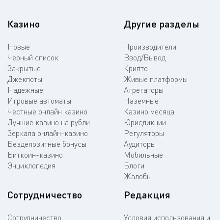
Казино
Другие разделы
Новые
Производители
Черный список
Ввод/Вывод
Закрытые
Крипто
Джекпоты
Живые платформы
Надежные
Агрегаторы
Игровые автоматы
Наземные
Честные онлайн казино
Казино месяца
Лучшие казино на рубли
Юрисдикции
Зеркала онлайн-казино
Регуляторы
Бездепозитные бонусы
Аудиторы
Биткоин-казино
Мобильные
Энциклопедия
Блоги
Жалобы
Сотрудничество
Редакция
Сотрудничество
Условия использования и