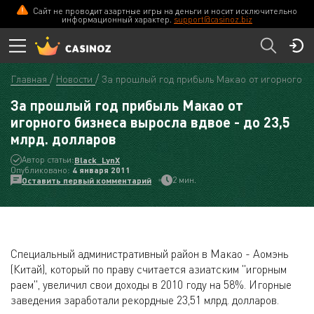
Сайт не проводит азартные игры на деньги и носит исключительно
информационный характер.
support@casinoz.biz
Главная
Новости
За прошлый год прибыль Макао от игорного би
За прошлый год прибыль Макао от
игорного бизнеса выросла вдвое - до 23,5
млрд. долларов
Автор статьи:
Black_LynX
Опубликовано:
4 января 2011
2 мин.
Оставить первый комментарий
Специальный административный район в Макао - Аомэнь
(Китай), который по праву считается азиатским "игорным
раем", увеличил свои доходы в 2010 году на 58%. Игорные
заведения заработали рекордные 23,51 млрд. долларов.