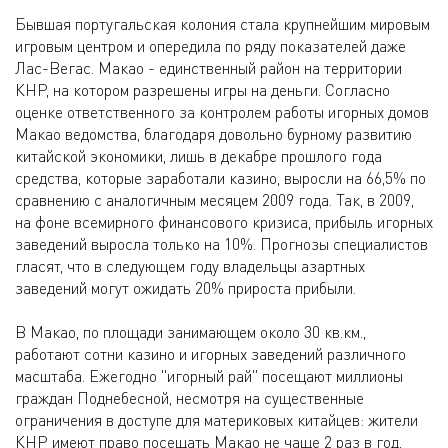
Бывшая португальская колония стала крупнейшим мировым
игровым центром и опередила по ряду показателей даже
Лас-Вегас. Макао - единственный район на территории
КНР, на котором разрешены игры на деньги. Согласно
оценке ответственного за контролем работы игорных домов
Макао ведомства, благодаря довольно бурному развитию
китайской экономики, лишь в декабре прошлого года
средства, которые заработали казино, выросли на 66,5% по
сравнению с аналогичным месяцем 2009 года. Так, в 2009,
на фоне всемирного финансового кризиса, прибыль игорных
заведений выросла только на 10%. Прогнозы специалистов
гласят, что в следующем году владельцы азартных
заведений могут ожидать 20% прироста прибыли.
В Макао, по площади занимающем около 30 кв.км.,
работают сотни казино и игорных заведений различного
масштаба. Ежегодно "игорный рай" посещают миллионы
граждан Поднебесной, несмотря на существенные
ограничения в доступе для материковых китайцев: жители
КНР имеют право посещать Макао не чаще 2 раз в год,