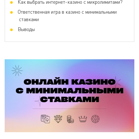
Как выбрать интернет-казино с микролимитами?
Ответственная игра в казино с минимальными
ставками
Выводы