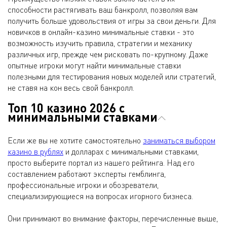
способности растягивать ваш банкролл, позволяя вам
получить больше удовольствия от игры за свои деньги. Для
новичков в онлайн-казино минимальные ставки - это
возможность изучить правила, стратегии и механику
различных игр, прежде чем рисковать по-крупному. Даже
опытные игроки могут найти минимальные ставки
полезными для тестирования новых моделей или стратегий,
не ставя на кон весь свой банкролл.
Топ 10 казино 2026 с
минимальными ставками
Если же вы не хотите самостоятельно
заниматься выбором
казино в рублях
и долларах с минимальными ставками,
просто выберите портал из нашего рейтинга. Над его
составлением работают эксперты гемблинга,
профессиональные игроки и обозреватели,
специализирующиеся на вопросах игорного бизнеса.
Они принимают во внимание факторы, перечисленные выше,