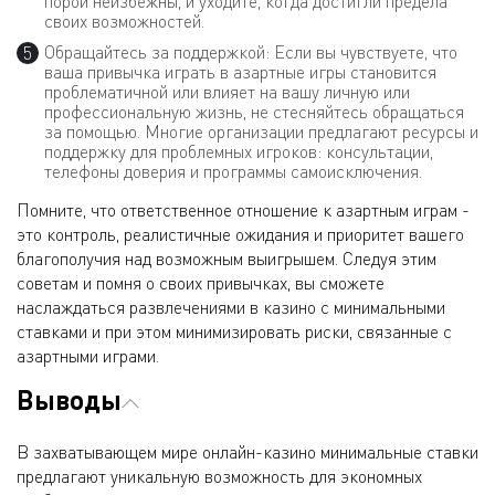
порой неизбежны, и уходите, когда достигли предела
своих возможностей.
Обращайтесь за поддержкой: Если вы чувствуете, что
ваша привычка играть в азартные игры становится
проблематичной или влияет на вашу личную или
профессиональную жизнь, не стесняйтесь обращаться
за помощью. Многие организации предлагают ресурсы и
поддержку для проблемных игроков: консультации,
телефоны доверия и программы самоисключения.
Помните, что ответственное отношение к азартным играм -
это контроль, реалистичные ожидания и приоритет вашего
благополучия над возможным выигрышем. Следуя этим
советам и помня о своих привычках, вы сможете
наслаждаться развлечениями в казино с минимальными
ставками и при этом минимизировать риски, связанные с
азартными играми.
Выводы
В захватывающем мире онлайн-казино минимальные ставки
предлагают уникальную возможность для экономных