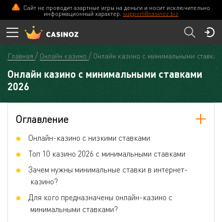
Сайт не проводит азартные игры на деньги и носит исключительно
информационный характер.
support@casinoz.biz
Главная
Онлайн казино
Онлайн казино с минимальными ставкам
Онлайн казино с минимальными ставками
2026
Оглавление
Онлайн-казино с низкими ставками
Топ 10 казино 2026 с минимальными ставками
Зачем нужны минимальные ставки в интернет-
казино?
Для кого предназначены онлайн-казино с
минимальными ставками?