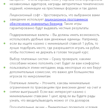
независимых аудиторов, награды авторитетных тематических
изданий, номинации на престижных форумах и так далее.
Лицензионный софт – Удостоверьтесь, что выбранное вами
заведение использует
лицензионное программное
обеспечение знаменитых брендов
. Такие игры
гарантированно будут выдавать честные результаты.
Поддерживаемые валюты – Вы должны иметь возможность
использовать удобные вам денежные единицы. Например,
если вы ищите казино с минимальной ставкой 1 рубль, то
лучше подобрать место, где разрешается играть на рубли,
чтобы постоянно не держать в голове текущий курс.
Выбор платежных систем – Сразу проверьте, какими
способами можно пополнять счет. Будет ли вам комфортно
пользоваться этими методами, ведь некоторые из них берут
дополнительные комиссии, что важно для большинства
игроков по микролимитам.
Платежные лимиты – Уточните, каковы минимальные
ограничения по транзакциям при внесении денег на счет и
снятии выигрышей. Если вас интересует казино с
минимальными ставками 1 цент, вряд ли вы будете рады
узнать, что вводить/выводить можно от ста долларов.
Поощрительные акции – Внимательно проверьте условия