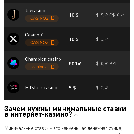
Joycasino
10 $
$, €, ₽, C$, ¥, kr
Casino X
10 $
$, €, ₽
Champion casino
500 ₽
$, €, ₽, KZT
BitStarz casino
5 $
$, €, ₽
Зачем нужны минимальные ставки
в интернет-казино?
Минимальные ставки - это наименьшая денежная сумма,