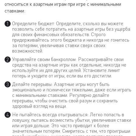
относиться к азартным играм при игре с минимальными
ставками:
Определите бюджет: Определите, сколько вы можете
позволить себе потратить на азартные игры без ущерба
для своих финансовых обязательств. Строго
придерживайтесь этого бюджета и никогда не гонитесь
за потерями, увеличивая ставки сверх своих
возможностей.
Управляйте своим банкроллом: Рассматривайте свои
средства на азартные игры как отдельные, никогда не
используйте их для других целей. Установите лимит
потерь и уходите от игры, если вы его достигли.
Делайте перерывы: Азартные игры могут быть
эмоционально и психически тяжелыми, даже если играть
с минимальными ставками. Регулярно делайте
перерывы, чтобы очистить свой разум и сохранить
здоровый взгляд на вещи.
Не пытайтесь всегда отыгрываться: Легко попасть в
ловушку, пытаясь возместить убытки, увеличивая ставки
или играя дольше. Это часто приводит к более
значительным потерям. Смиритесь с тем, что проигрыши