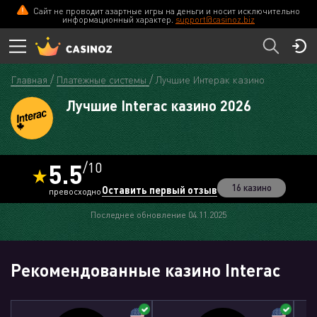
Сайт не проводит азартные игры на деньги и носит исключительно
информационный характер.
support@casinoz.biz
Главная
Платежные системы
Лучшие Интерак казино
Лучшие Interac казино 2026
5.5
/10
16 казино
Оставить первый отзыв
превосходно
Последнее обновление 04.11.2025
Рекомендованные казино Interac