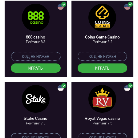
888 casino
Coins Game Casino
Рейтинг 8.3
Рейтинг 8.2
КОД НЕ НУЖЕН
КОД НЕ НУЖЕН
ИГРАТЬ
ИГРАТЬ
Stake Casino
Royal Vegas сasino
Рейтинг 7.8
Рейтинг 7.5
КОД НЕ НУЖЕН
КОД НЕ НУЖЕН