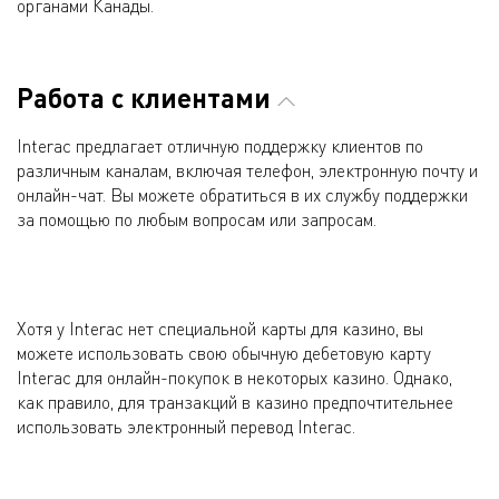
органами Канады.
Работа с клиентами
Interac предлагает отличную поддержку клиентов по
различным каналам, включая телефон, электронную почту и
онлайн-чат. Вы можете обратиться в их службу поддержки
за помощью по любым вопросам или запросам.
Хотя у Interac нет специальной карты для казино, вы
можете использовать свою обычную дебетовую карту
Interac для онлайн-покупок в некоторых казино. Однако,
как правило, для транзакций в казино предпочтительнее
использовать электронный перевод Interac.