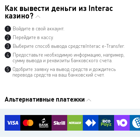
Как вывести деньги из Interac
казино?
Войдите в свой аккаунт.
Перейдите в кассу.
Выберите способ вывода средствInterac e-Transfer.
Предоставьте необходимую информацию, например,
сумму вывода и реквизиты банковского счета.
Одобрите заявку на вывод средств и дождитесь
перевода средств на ваш банковский счет.
Альтернативные платежки