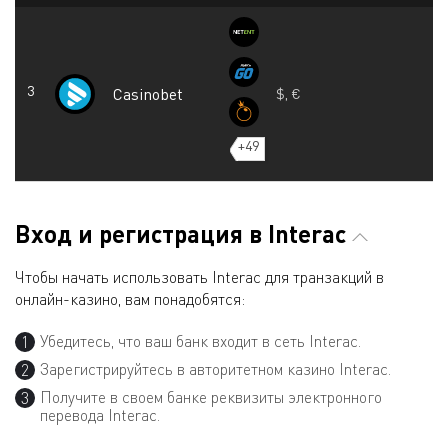
Casinobet
$, €
+49
Вход и регистрация в Interac
Чтобы начать использовать Interac для транзакций в
онлайн-казино, вам понадобятся:
Убедитесь, что ваш банк входит в сеть Interac.
Зарегистрируйтесь в авторитетном казино Interac.
Получите в своем банке реквизиты электронного
перевода Interac.