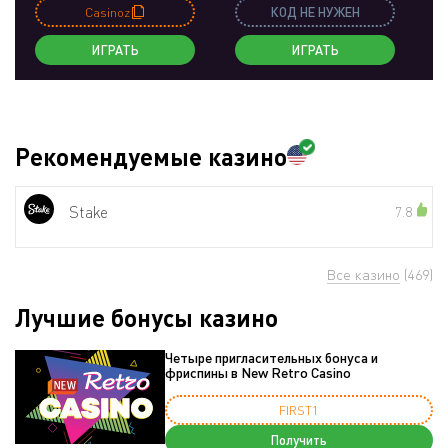
Casinoz
КОД НЕ НУЖЕН
ИГРАТЬ
ИГРАТЬ
Рекомендуемые казино
Stake
7.8
Все казино
(469)
Лучшие бонусы казино
Четыре пригласительных бонуса и
фриспины в New Retro Casino
FIRST1
Получить