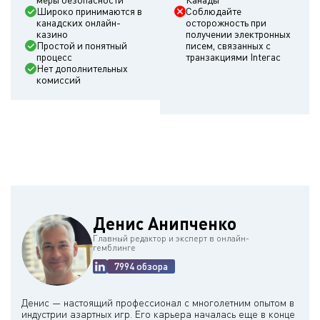
Широко принимаются в
Соблюдайте
канадских онлайн-
осторожность при
казино
получении электронных
Простой и понятный
писем, связанных с
процесс
транзакциями Interac
Нет дополнительных
комиссий
Денис Анипченко
Главный редактор и эксперт в онлайн-
гемблинге
7994 обзора
Денис — настоящий профессионал с многолетним опытом в
индустрии азартных игр. Его карьера началась еще в конце