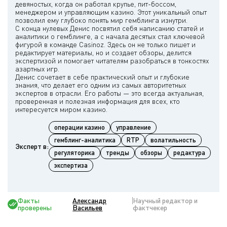
девяностых, когда он работал крупье, пит-боссом,
менеджером и управляющим казино. Этот уникальный опыт
позволил ему глубоко понять мир гемблинга изнутри.
С конца нулевых Денис посвятил себя написанию статей и
аналитики о гемблинге, а с начала десятых стал ключевой
фигурой в команде Casinoz. Здесь он не только пишет и
редактирует материалы, но и создает обзоры, делится
экспертизой и помогает читателям разобраться в тонкостях
азартных игр.
Денис сочетает в себе практический опыт и глубокие
знания, что делает его одним из самых авторитетных
экспертов в отрасли. Его работы — это всегда актуальная,
проверенная и полезная информация для всех, кто
операции казино
управление
гемблинг-аналитика
RTP
волатильность
Эксперт в:
регуляторика
тренды
обзоры
редактура
экспертиза
Факты
Александр
Научный редактор и
проверены
Васильев
фактчекер