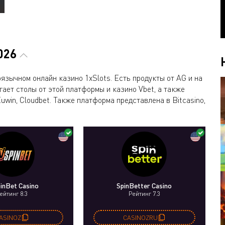
2026
язычном онлайн казино 1xSlots. Есть продукты от AG и на
агает столы от этой платформы и казино Vbet, а также
win, Cloudbet. Также платформа представлена в Bitcasino,
inBet Casino
SpinBetter Casino
ейтинг 8.3
Рейтинг 7.3
ASINOZ
CASINOZRU