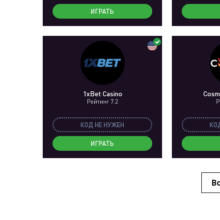
ИГРАТЬ
1xBet Casino
Cosmi
Рейтинг 7.2
Р
КОД НЕ НУЖЕН
КО
ИГРАТЬ
Вс