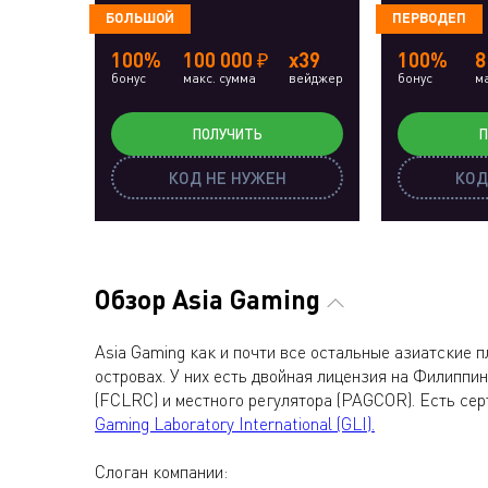
БОЛЬШОЙ
ПЕРВОДЕП
100%
100 000 ₽
x39
100%
8
бонус
макс. сумма
вейджер
бонус
м
ПОЛУЧИТЬ
П
КОД НЕ НУЖЕН
КОД
Обзор Asia Gaming
Asia Gaming как и почти все остальные азиатские 
островах. У них есть двойная лицензия на Филиппина
(FCLRC) и местного регулятора (PAGCOR). Есть сер
Gaming Laboratory International (GLI).
Слоган компании: