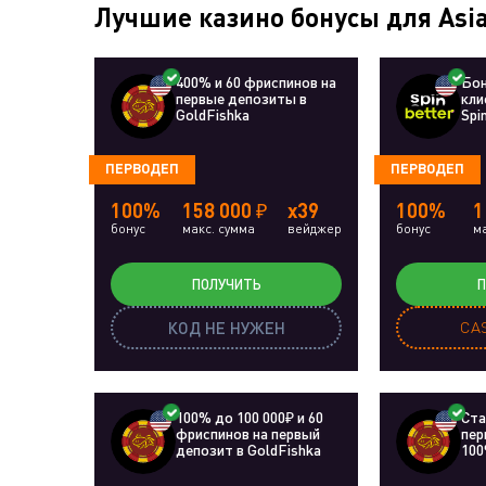
Лучшие казино бонусы для Asi
400% и 60 фриспинов на
Бо
первые депозиты в
кли
GoldFishka
Spi
ПЕРВОДЕП
ПЕРВОДЕП
100%
158 000 ₽
x39
100%
1
бонус
макс. сумма
вейджер
бонус
м
ПОЛУЧИТЬ
П
КОД НЕ НУЖЕН
100% до 100 000₽ и 60
Ста
фриспинов на первый
пер
депозит в GoldFishka
100