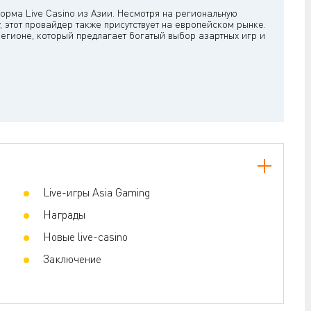
форма Live Casino из Азии. Несмотря на региональную
, этот провайдер также присутствует на европейском рынке.
регионе, который предлагает богатый выбор азартных игр и
Live-игры Asia Gaming
Награды
Новые live-casino
Заключение