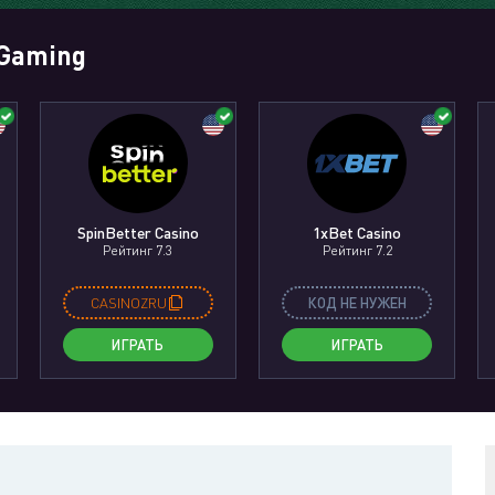
 Gaming
SpinBetter Casino
1xBet Casino
Рейтинг 7.3
Рейтинг 7.2
CASINOZRU
КОД НЕ НУЖЕН
ИГРАТЬ
ИГРАТЬ