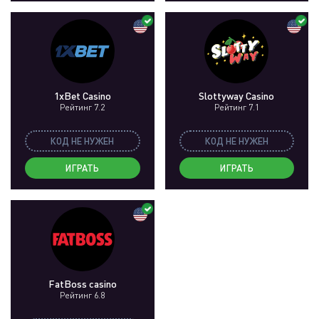
1xBet Casino
Slottyway Casino
Рейтинг 7.2
Рейтинг 7.1
КОД НЕ НУЖЕН
КОД НЕ НУЖЕН
ИГРАТЬ
ИГРАТЬ
FatBoss casino
Рейтинг 6.8