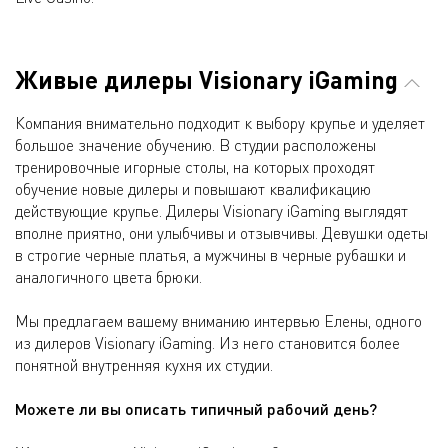
Живые дилеры Visionary iGaming
Компания внимательно подходит к выбору крупье и уделяет
большое значение обучению. В студии расположены
тренировочные игорные столы, на которых проходят
обучение новые дилеры и повышают квалификацию
действующие крупье. Дилеры Visionary iGaming выглядят
вполне приятно, они улыбчивы и отзывчивы. Девушки одеты
в строгие черные платья, а мужчины в черные рубашки и
аналогичного цвета брюки.
Мы предлагаем вашему вниманию интервью Елены, одного
из дилеров Visionary iGaming. Из него становится более
понятной внутренняя кухня их студии.
Можете ли вы описать типичный рабочий день?