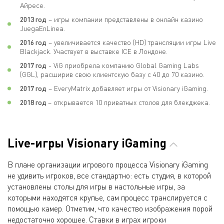
Айресе.
2013 год
– игры компании представлены в онлайн казино
JuegaEnLinea.
2016 год
– увеличивается качество (HD) трансляции игры Live
Blackjack. Участвует в выставке ICE в Лондоне.
2017 год
- ViG приобрела компанию Global Gaming Labs
(GGL), расширив свою клиентскую базу с 40 до 70 казино.
2017 год
– EveryMatrix добавляет игры от Visionary iGaming.
2018 год
– открывается 10 приватных столов для блекджека.
Live-игры Visionary iGaming
В плане организации игрового процесса Visionary iGaming
не удивить игроков, все стандартно: есть студия, в которой
установлены столы для игры в настольные игры, за
которыми находятся крупье, сам процесс транслируется с
помощью камер. Отметим, что качество изображения порой
недостаточно хорошее. Ставки в играх игроки