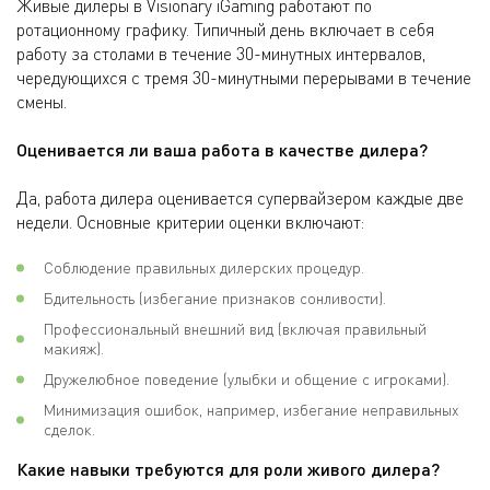
Живые дилеры в Visionary iGaming работают по
ротационному графику. Типичный день включает в себя
работу за столами в течение 30-минутных интервалов,
чередующихся с тремя 30-минутными перерывами в течение
смены.
Оценивается ли ваша работа в качестве дилера?
Да, работа дилера оценивается супервайзером каждые две
недели. Основные критерии оценки включают:
Соблюдение правильных дилерских процедур.
Бдительность (избегание признаков сонливости).
Профессиональный внешний вид (включая правильный
макияж).
Дружелюбное поведение (улыбки и общение с игроками).
Минимизация ошибок, например, избегание неправильных
сделок.
Какие навыки требуются для роли живого дилера?