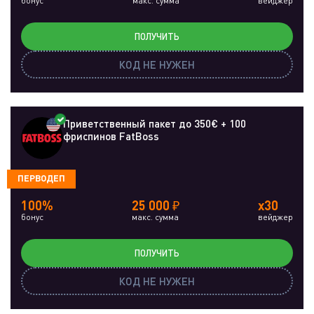
бонус
макс. сумма
вейджер
ПОЛУЧИТЬ
КОД НЕ НУЖЕН
Приветственный пакет до 350€ + 100
фриспинов FatBoss
ПЕРВОДЕП
100%
25 000 ₽
x30
бонус
макс. сумма
вейджер
ПОЛУЧИТЬ
КОД НЕ НУЖЕН