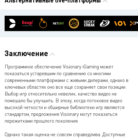
Альтернативные live-платформы
Заключение
Программное обеспечение Visionary iGaming может
показаться устаревшим по сравнению со многими
современными платформами с живыми дилерами, однако в
ключевых областях оно все еще сохраняет свои позиции.
Выбор игр относительно невелик, качество видео не
помешало бы улучшить. В эпоху, когда потоковое видео
высокой четкости и обширные библиотеки игр являются
стандартом, предложения Visionary могут показаться
пережитками прошлого поколения.
Однако такая оценка не совсем справедлива. Доступные