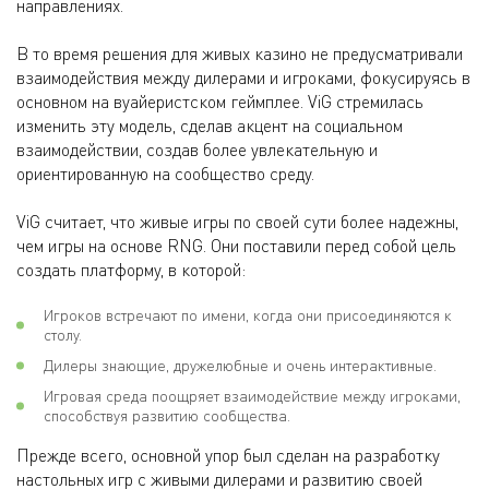
направлениях.
В то время решения для живых казино не предусматривали
взаимодействия между дилерами и игроками, фокусируясь в
основном на вуайеристском геймплее. ViG стремилась
изменить эту модель, сделав акцент на социальном
взаимодействии, создав более увлекательную и
ориентированную на сообщество среду.
ViG считает, что живые игры по своей сути более надежны,
чем игры на основе RNG. Они поставили перед собой цель
создать платформу, в которой:
Игроков встречают по имени, когда они присоединяются к
столу.
Дилеры знающие, дружелюбные и очень интерактивные.
Игровая среда поощряет взаимодействие между игроками,
способствуя развитию сообщества.
Прежде всего, основной упор был сделан на разработку
настольных игр с живыми дилерами и развитию своей