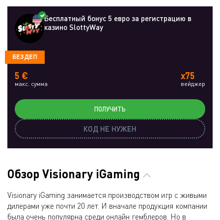
Бесплатный бонус 5 евро за регистрацию в
казино SlottyWay
БЕЗДЕП
5 €
x75
макс. сумма
вейджер
ПОЛУЧИТЬ
КОД НЕ НУЖЕН
Обзор Visionary iGaming
Visionary iGaming занимается производством игр с живыми
дилерами уже почти 20 лет. И вначале продукция компании
была очень популярна среди онлайн гемблеров. Но в