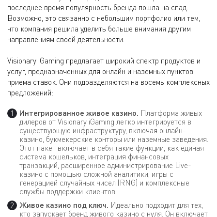
последнее время популярность бренда пошла на спад.
Возможно, это связанно с небольшим портфолио или тем,
что компания решила уделить больше внимания другим
направлениям своей деятельности.
Visionary iGaming предлагает широкий спектр продуктов и
услуг, предназначенных для онлайн и наземных пунктов
приема ставок. Они подразделяются на восемь комплексных
предложений:
Интегрированное живое казино.
Платформа живых
дилеров от Visionary iGaming легко интегрируется в
существующую инфраструктуру, включая онлайн-
казино, букмекерские конторы или наземные заведения.
Этот пакет включает в себя такие функции, как единая
система кошельков, интеграция финансовых
транзакций, расширенное администрирование Live-
казино с помощью сложной аналитики, игры с
генерацией случайных чисел (RNG) и комплексные
службы поддержки клиентов.
Живое казино под ключ.
Идеально подходит для тех,
кто запускает бренд живого казино с нуля. Он включает