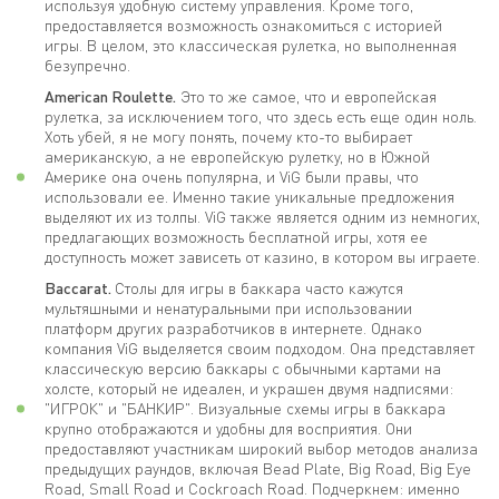
используя удобную систему управления. Кроме того,
предоставляется возможность ознакомиться с историей
игры. В целом, это классическая рулетка, но выполненная
безупречно.
American Roulette.
Это то же самое, что и европейская
рулетка, за исключением того, что здесь есть еще один ноль.
Хоть убей, я не могу понять, почему кто-то выбирает
американскую, а не европейскую рулетку, но в Южной
Америке она очень популярна, и ViG были правы, что
использовали ее. Именно такие уникальные предложения
выделяют их из толпы. ViG также является одним из немногих,
предлагающих возможность бесплатной игры, хотя ее
доступность может зависеть от казино, в котором вы играете.
Baccarat.
Столы для игры в баккара часто кажутся
мультяшными и ненатуральными при использовании
платформ других разработчиков в интернете. Однако
компания ViG выделяется своим подходом. Она представляет
классическую версию баккары с обычными картами на
холсте, который не идеален, и украшен двумя надписями:
"ИГРОК" и "БАНКИР". Визуальные схемы игры в баккара
крупно отображаются и удобны для восприятия. Они
предоставляют участникам широкий выбор методов анализа
предыдущих раундов, включая Bead Plate, Big Road, Big Eye
Road, Small Road и Cockroach Road. Подчеркнем: именно