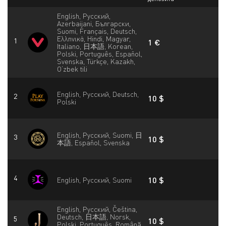
English, Русский,
Azerbaijani, Български,
Suomi, Français, Deutsch,
Ελληνικά, Hindi, Magyar,
1 €
Italiano, 日本語, Korean,
Polski, Português, Español,
Svenska, Türkçe, Kazakh,
Оʻzbek tili
English, Русский, Deutsch,
10 $
Polski
English, Русский, Suomi, 日
10 $
本語, Español, Svenska
10 $
English, Русский, Suomi
English, Русский, Čeština,
Deutsch, 日本語, Norsk,
10 $
Polski, Português, Română,