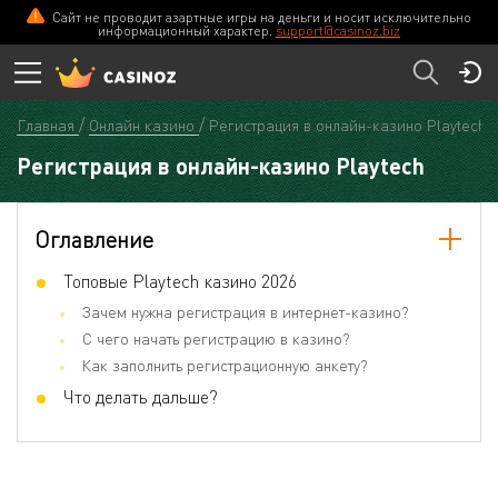
Сайт не проводит азартные игры на деньги и носит исключительно
информационный характер.
support@casinoz.biz
Главная
Онлайн казино
Регистрация в онлайн-казино Playtech
Регистрация в онлайн-казино Playtech
Оглавление
Топовые Playtech казино 2026
Зачем нужна регистрация в интернет-казино?
С чего начать регистрацию в казино?
Как заполнить регистрационную анкету?
Что делать дальше?