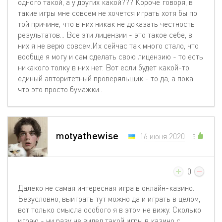
одного такой, а у других какой??? Короче говоря, в
такие игры мне совсем не хочется играть хотя бы по
той причине, что в них никак не доказать честность
результатов... Все эти лицензии - это такое себе, в
них я не верю совсем.Их сейчас так много стало, что
вообще я могу и сам сделать свою лицензию - то есть
никакого толку в них нет. Вот если будет какой-то
единый авторитетный проверяльщик - то да, а пока
что это просто бумажки..
motyathewise
16 июня 2020
5
0
Далеко не самая интересная игра в онлайн-казино.
Безусловно, выиграть тут можно да и играть в целом,
вот только смысла особого я в этом не вижу. Сколько
играю - ни разу не видел такой игры в казино с