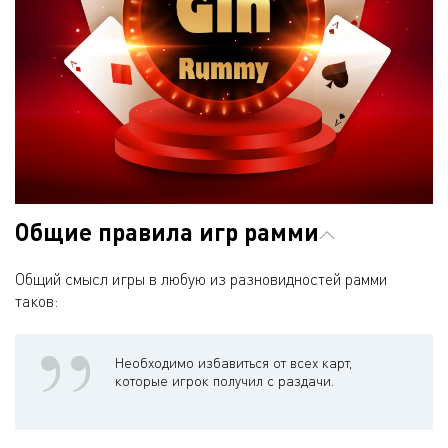
Общие правила игр рамми
Общий смысл игры в любую из разновидностей рамми
таков:
Необходимо избавиться от всех карт,
которые игрок получил с раздачи.