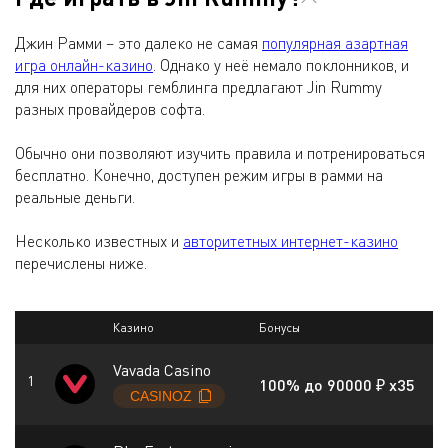
Джин Рамми – это далеко не самая
популярная азартная
игра онлайн-казино
. Однако у неё немало поклонников, и
для них операторы гемблинга предлагают Jin Rummy
разных провайдеров софта.
Обычно они позволяют изучить правила и потренироваться
бесплатно. Конечно, доступен режим игры в рамми на
реальные деньги.
Несколько известных и
авторитетных интернет-казино
перечислены ниже.
Казино
Бонусы
Vavada Casino
100% до 90000 ₽ x35