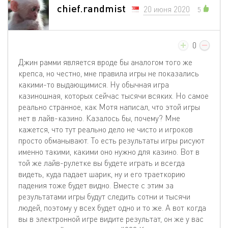
chief.randmist
20 июня 2020
5
0
Джин рамми является вроде бы аналогом того же
крепса, но честно, мне правила игры не показались
какими-то выдающимися. Ну обычная игра
казиношная, которых сейчас тысячи всяких. Но самое
реально странное, как Мотя написал, что этой игры
нет в лайв-казино. Казалось бы, почему? Мне
кажется, что тут реально дело не чисто и игроков
просто обманывают. То есть результаты игры рисуют
именно такими, какими оно нужно для казино. Вот в
той же лайв-рулетке вы будете играть и всегда
видеть, куда падает шарик, ну и его траеткорию
падения тоже будет видно. Вместе с этим за
результатами игры будут следить сотни и тысячи
людей, поэтому у всех будет одно и то же. А вот когда
вы в электронной игре видите результат, он же у вас