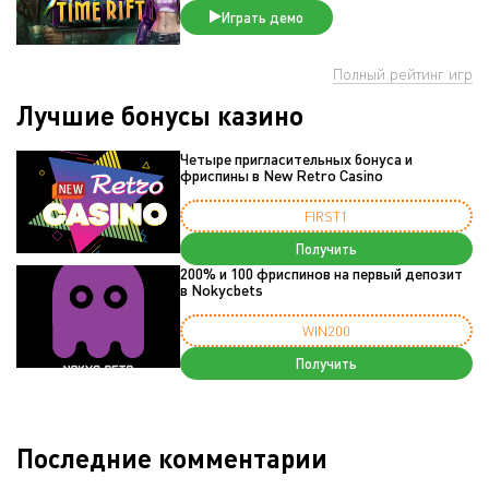
Играть демо
Полный рейтинг игр
Лучшие бонусы казино
Четыре пригласительных бонуса и
фриспины в New Retro Casino
FIRST1
Получить
200% и 100 фриспинов на первый депозит
в Nokycbets
WIN200
Получить
Последние комментарии