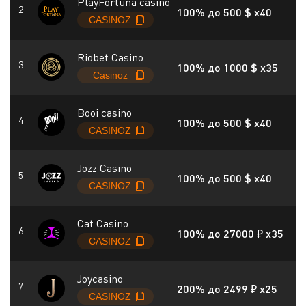
PlayFortuna casino
100% до 500 $ x40
Riobet Casino
100% до 1000 $ x35
Booi casino
100% до 500 $ x40
Jozz Casino
100% до 500 $ x40
Cat Casino
100% до 27000 ₽ x35
Joycasino
200% до 2499 ₽ x25