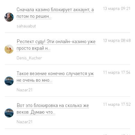
13 мартa 09:21
Сначала казино блокирует аккаунт, а
потом по решен...
sahauabut
13 мартa 08:48
Респект суду! Эти онлайн-казино уже
просто вкрай н...
Denis_Kucher
11 мартa 17:54
Такое везение конечно случается уж
не очень во мно...
Nazar21
11 мартa 17:52
Вот это блокировка на сколько же
веков. Думаю что...
Nazar21