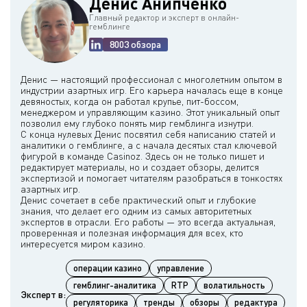
Денис Анипченко
Главный редактор и эксперт в онлайн-
гемблинге
8003 обзора
Денис — настоящий профессионал с многолетним опытом в
индустрии азартных игр. Его карьера началась еще в конце
девяностых, когда он работал крупье, пит-боссом,
менеджером и управляющим казино. Этот уникальный опыт
позволил ему глубоко понять мир гемблинга изнутри.
С конца нулевых Денис посвятил себя написанию статей и
аналитики о гемблинге, а с начала десятых стал ключевой
фигурой в команде Casinoz. Здесь он не только пишет и
редактирует материалы, но и создает обзоры, делится
экспертизой и помогает читателям разобраться в тонкостях
азартных игр.
Денис сочетает в себе практический опыт и глубокие
знания, что делает его одним из самых авторитетных
экспертов в отрасли. Его работы — это всегда актуальная,
проверенная и полезная информация для всех, кто
операции казино
управление
гемблинг-аналитика
RTP
волатильность
Эксперт в:
регуляторика
тренды
обзоры
редактура