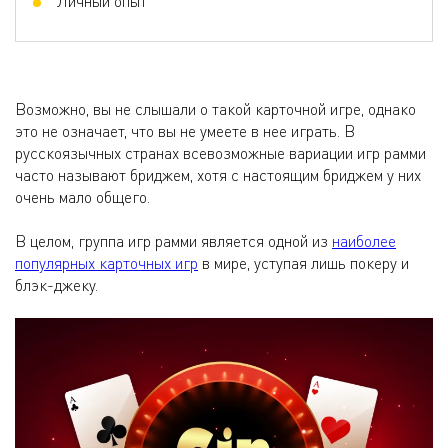
Личный опыт
Возможно, вы не слышали о такой карточной игре, однако
это не означает, что вы не умеете в нее играть. В
русскоязычных странах всевозможные вариации игр рамми
часто называют бриджем, хотя с настоящим бриджем у них
очень мало общего.
В целом, группа игр рамми является одной из
наиболее
популярных карточных игр
в мире, уступая лишь покеру и
блэк-джеку.