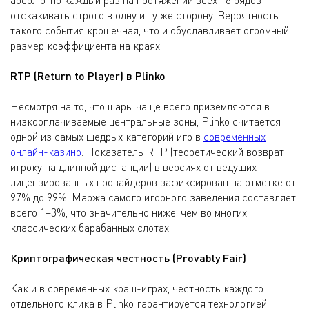
отскакивать строго в одну и ту же сторону. Вероятность
такого события крошечная, что и обуславливает огромный
размер коэффициента на краях.
RTP (Return to Player) в Plinko
Несмотря на то, что шары чаще всего приземляются в
низкооплачиваемые центральные зоны, Plinko считается
одной из самых щедрых категорий игр в
современных
онлайн-казино
. Показатель RTP (теоретический возврат
игроку на длинной дистанции) в версиях от ведущих
лицензированных провайдеров зафиксирован на отметке от
97% до 99%. Маржа самого игорного заведения составляет
всего 1–3%, что значительно ниже, чем во многих
классических барабанных слотах.
Криптографическая честность (Provably Fair)
Как и в современных краш-играх, честность каждого
отдельного клика в Plinko гарантируется технологией