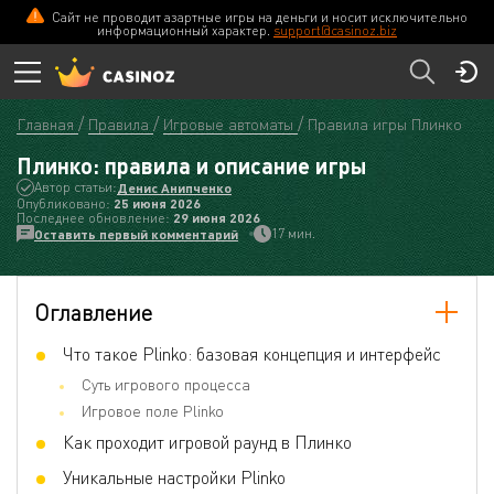
Сайт не проводит азартные игры на деньги и носит исключительно
информационный характер.
support@casinoz.biz
Главная
Правила
Игровые автоматы
Правила игры Плинко
Плинко: правила и описание игры
Автор статьи:
Денис Анипченко
Опубликовано:
25 июня 2026
Последнее обновление:
29 июня 2026
17 мин.
Оставить первый комментарий
Оглавление
Что такое Plinko: базовая концепция и интерфейс
Суть игрового процесса
Игровое поле Plinko
Как проходит игровой раунд в Плинко
Уникальные настройки Plinko