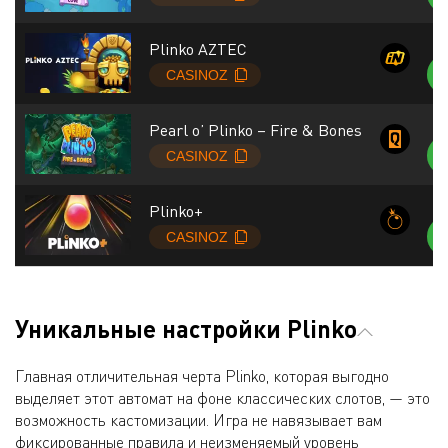
Plinko AZTEC
Pearl o’ Plinko – Fire & Bones
Plinko+
Уникальные настройки Plinko
Главная отличительная черта Plinko, которая выгодно
выделяет этот автомат на фоне классических слотов, — это
возможность кастомизации. Игра не навязывает вам
фиксированные правила и неизменяемый уровень