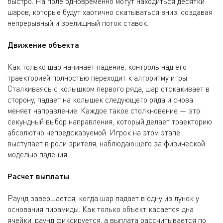
быстро. На поле одновременно могут находиться десятки
шаров, которые будут хаотично скатываться вниз, создавая
непрерывный и зрелищный поток ставок.
Движение объекта
Как только шар начинает падение, контроль над его
траекторией полностью переходит к алгоритму игры.
Сталкиваясь с колышком первого ряда, шар отскакивает в
сторону, падает на колышек следующего ряда и снова
меняет направление. Каждое такое столкновение — это
секундный выбор направления, который делает траекторию
абсолютно непредсказуемой. Игрок на этом этапе
выступает в роли зрителя, наблюдающего за физической
моделью падения.
Расчет выплаты
Раунд завершается, когда шар падает в одну из лунок у
основания пирамиды. Как только объект касается дна
ячейки, раунд фиксируется, а выплата рассчитывается по