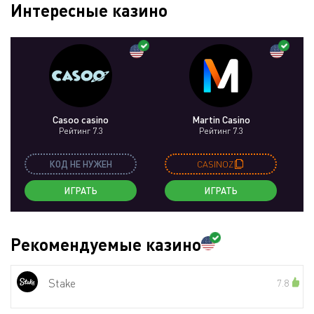
Интересные казино
Casoo casino
Martin Casino
Рейтинг 7.3
Рейтинг 7.3
КОД НЕ НУЖЕН
CASINOZ
ИГРАТЬ
ИГРАТЬ
Рекомендуемые казино
Stake
7.8