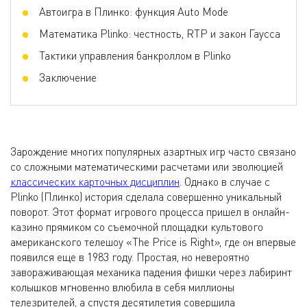
Автоигра в Плинко: функция Auto Mode
Математика Plinko: честность, RTP и закон Гаусса
Тактики управления банкроллом в Plinko
Заключение
Зарождение многих популярных азартных игр часто связано
со сложными математическими расчетами или эволюцией
классических карточных дисциплин
. Однако в случае с
Plinko (Плинко) история сделала совершенно уникальный
поворот. Этот формат игрового процесса пришел в онлайн-
казино прямиком со съемочной площадки культового
американского телешоу «The Price is Right», где он впервые
появился еще в 1983 году. Простая, но невероятно
завораживающая механика падения фишки через лабиринт
колышков мгновенно влюбила в себя миллионы
телезрителей, а спустя десятилетия совершила