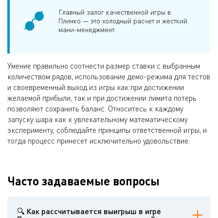
Главный залог качественной игры в
Плинко — это холодный расчет и жесткий
мани-менеджмент.
Умение правильно соотнести размер ставки с выбранным
количеством рядов, использование демо-режима для тестов
и своевременный выход из игры как при достижении
желаемой прибыли, так и при достижении лимита потерь
позволяют сохранить баланс. Относитесь к каждому
запуску шара как к увлекательному математическому
эксперименту, соблюдайте принципы ответственной игры, и
тогда процесс принесет исключительно удовольствие.
Часто задаваемые вопросы
🔍 Как рассчитывается выигрыш в игре