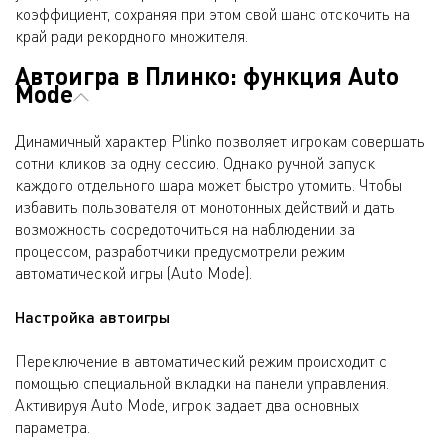
коэффициент, сохраняя при этом свой шанс отскочить на
край ради рекордного множителя.
Автоигра в Плинко: функция Auto
Mode
Динамичный характер Plinko позволяет игрокам совершать
сотни кликов за одну сессию. Однако ручной запуск
каждого отдельного шара может быстро утомить. Чтобы
избавить пользователя от монотонных действий и дать
возможность сосредоточиться на наблюдении за
процессом, разработчики предусмотрели режим
автоматической игры (Auto Mode).
Настройка автоигры
Переключение в автоматический режим происходит с
помощью специальной вкладки на панели управления.
Активируя Auto Mode, игрок задает два основных
параметра.