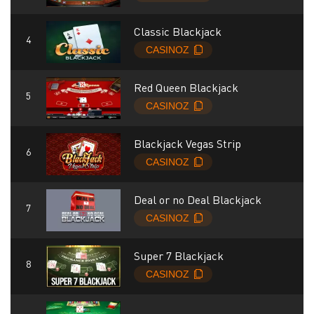
Classic Blackjack
Red Queen Blackjack
Blackjack Vegas Strip
Deal or no Deal Blackjack
Super 7 Blackjack