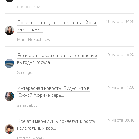
olegosinkov
10 мартa 09:28
Повезло, что тут ещё сказать :) Хотя,
как по мне,...
Mari_Nekuchaeva
9 мартa 16:25
Если есть такая ситуация это видимо
выгодно госуда...
Strongss
9 мартa 11:50
Интересная новость. Видно, что в
Южной Африке серь...
sahauabut
9 мартa 08:18
Все эти меры лишь приведут к росту
нелегальных каз...
Rodion_Konev