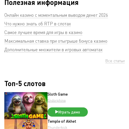
Полезная информация
Онлайн казино с моментальным выводом денег 2026
Что нужно знать об RTP в слотах
Самое лучшее время для игры в казино
Максимальная ставка при отыгрыше бонуса казино
Дополнительные множители в игровых автоматах
Все статьи
Топ-5 слотов
Sloth Game
Endorphina
Играть демо
Temple of Akhet
Thunderkick