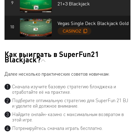
21+3 Blackjack
Vegas Single Deck Blackjack Gold
Как выиграть в SuperFun21
Blackjack?
Далее несколько практических советов новичкам:
Сначала изучите базовую стратегию блэкджека и
отработайте её на практике.
Подберите оптимальную стратегию для SuperFun 21 BJ
и уделите ей должное внимание.
Найдите онлайн-казино с максимальным возвратом в
этой игре.
Потренируйтесь сначала играть бесплатно.