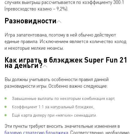
случаях выигрыш рассчитывается по коэффициенту 300:1
(превосходство казино – 9,2%).
Разновидности
Игра запатентована, поэтому в ней обычно действуют
единые правила. Исключением является количество колод
и некоторые мелкие нюансы.
Как играть в блэкджек Super Fun 21
на деньги?
Вы должны учитывать особенности правил данной
разновидности игры. Особенно важно следующие:
Завышенные выплаты по некоторым комбинация карт,
Коэффициент 1:1 за натуральный блэкджек,
Ещё карта дилеру при «мягких» семнадцати.
Эти пункты требуют вносить значительные изменения в
базовую стратегию блэкджека
. Соответственно, необходимо