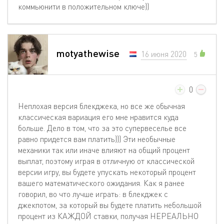
коммьюнити в положительном ключе))
motyathewise
16 июня 2020
5
0
Неплохая версия блекджека, но все же обычная
классическая вариация его мне нравится куда
больше. Дело в том, что за это супервеселье все
равно придется вам платить))) Эти необычные
механики так или иначе влияют на общий процент
выплат, поэтому играя в отличную от классической
версии игру, вы будете упускать некоторый процент
вашего математического ожидания. Как я ранее
говорил, во что лучше играть: в блекджек с
джекпотом, за который вы будете платить небольшой
процент из КАЖДОЙ ставки, получая НЕРЕАЛЬНО