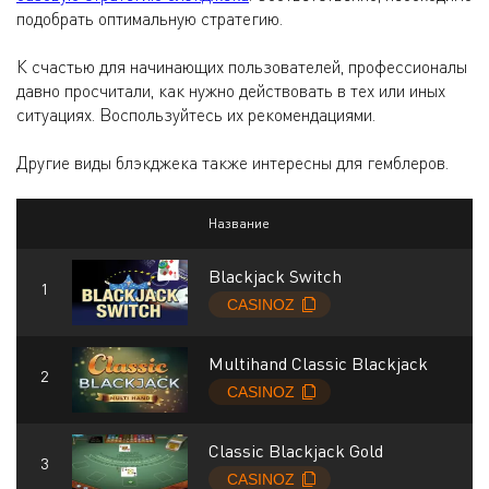
подобрать оптимальную стратегию.
К счастью для начинающих пользователей, профессионалы
давно просчитали, как нужно действовать в тех или иных
ситуациях. Воспользуйтесь их рекомендациями.
Другие виды блэкджека также интересны для гемблеров.
Название
С
Blackjack Switch
Multihand Classic Blackjack
Classic Blackjack Gold