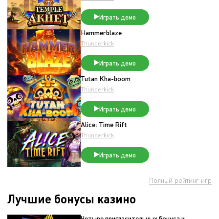
Играть демо
Hammerblaze
Thunderkick
Играть демо
Tutan Kha-boom
Thunderkick
Играть демо
Alice: Time Rift
Thunderkick
Играть демо
Полный рейтинг игр
Лучшие бонусы казино
Четыре пригласительных бонуса и