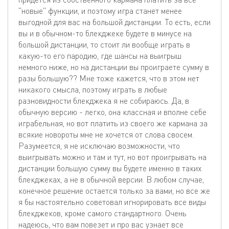
"новые" функции, и поэтому игра станет менее
выгодной для вас на большой дистанции. То есть, если
вы и в обычном-то блекджеке будете в минусе на
большой дистанции, то стоит ли вообще играть в
какую-то его пародию, где шансы на выигрыш
немного ниже, но на дистанции вы проиграете сумму в
разы большую?? Мне тоже кажется, что в этом нет
никакого смысла, поэтому играть в любые
разновидности блекджека я не собираюсь. Да, в
обычную версию - легко, она классная и вполне себе
играбельная, но вот платить из своего же кармана за
всякие новороты мне не хочется от слова свосем.
Разумеется, я не исключаю возможности, что
выигрывать можно и там и тут, но вот проигрывать на
дистанции большую сумму вы будете именно в таких
блекджеках, а не в обычной версии. В любом случае,
конечное решение остается только за вами, но все же
я бы настоятельно советовал игнорировать все виды
блекджеков, кроме самого стандартного. Очень
надеюсь, что вам повезет и про вас узнает все