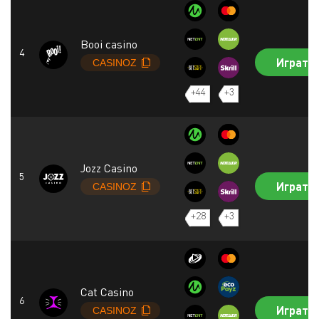
Booi casino
Играть
+44
+3
Jozz Casino
Играть
+28
+3
Cat Casino
Играть