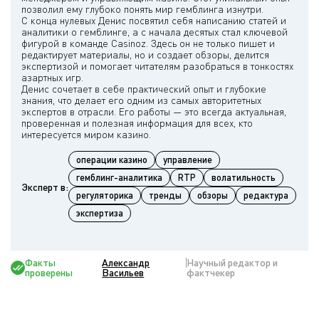
позволил ему глубоко понять мир гемблинга изнутри.
С конца нулевых Денис посвятил себя написанию статей и
аналитики о гемблинге, а с начала десятых стал ключевой
фигурой в команде Casinoz. Здесь он не только пишет и
редактирует материалы, но и создает обзоры, делится
экспертизой и помогает читателям разобраться в тонкостях
азартных игр.
Денис сочетает в себе практический опыт и глубокие
знания, что делает его одним из самых авторитетных
экспертов в отрасли. Его работы — это всегда актуальная,
проверенная и полезная информация для всех, кто
операции казино
управление
гемблинг-аналитика
RTP
волатильность
Эксперт в:
регуляторика
тренды
обзоры
редактура
экспертиза
Факты
Александр
Научный редактор и
проверены
Васильев
фактчекер