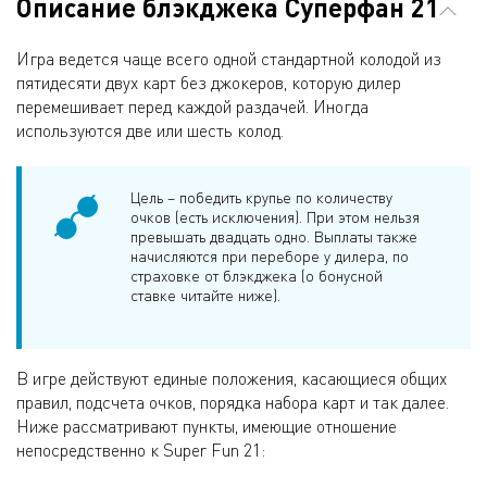
Описание блэкджека Суперфан 21
Игра ведется чаще всего одной стандартной колодой из
пятидесяти двух карт без джокеров, которую дилер
перемешивает перед каждой раздачей. Иногда
используются две или шесть колод.
Цель – победить крупье по количеству
очков (есть исключения). При этом нельзя
превышать двадцать одно. Выплаты также
начисляются при переборе у дилера, по
страховке от блэкджека (о бонусной
ставке читайте ниже).
В игре действуют единые положения, касающиеся общих
правил, подсчета очков, порядка набора карт и так далее.
Ниже рассматривают пункты, имеющие отношение
непосредственно к Super Fun 21: