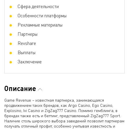
Минимальная выплата
40 $
Сфера деятельности
Контактные данные
Особенности платформы
Рекламные материалы
Skype
E-mail поддержки
Партнеры
Email
Revshare
Telegram
Выплаты
Заключение
Описание
Game Revenue – известная партнерка, занимающаяся
продвижением таких брендов, как Argo Casino, Ego Casino,
Explosino, Ivi Casino и ZigZag777 Casino. Помимо гемблинга, в
брендах также есть и беттинг, представленный ZigZag777 Sport.
Наличие столь широкого выбора заведений позволит партнерам
получать отличный профит, особенно учитывая известность и