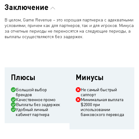
Заключение
В целом, Game Revenue – это хорошая партнерка с адекватными
условиями, причем как для партнеров, так и для игроков. Минуса
за отчетные периоды не переносятся на следующие периоды, а
выплаты осуществляются без задержек.
Плюсы
Минусы
Большой выбор
Не самый быстрый
брендов
саппорт
Качественное промо
Минимальная выплата
Выплаты без задержек
$2000 при
Удобный личный
использовании
кабинет партнера
банковского перевода