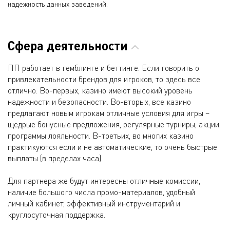
надежность данных заведений.
Сфера деятельности
ПП работает в гемблинге и беттинге. Если говорить о
привлекательности брендов для игроков, то здесь все
отлично. Во-первых, казино имеют высокий уровень
надежности и безопасности. Во-вторых, все казино
предлагают новым игрокам отличные условия для игры –
щедрые бонусные предложения, регулярные турниры, акции,
программы лояльности. В-третьих, во многих казино
практикуются если и не автоматические, то очень быстрые
выплаты (в пределах часа).
Для партнера же будут интересны отличные комиссии,
наличие большого числа промо-материалов, удобный
личный кабинет, эффективный инструментарий и
круглосуточная поддержка.