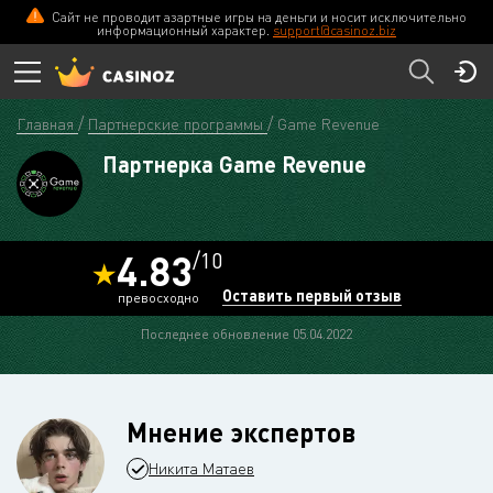
Сайт не проводит азартные игры на деньги и носит исключительно
информационный характер.
support@casinoz.biz
Главная
Партнерские программы
Game Revenue
Партнерка Game Revenue
4.83
/10
Оставить первый отзыв
превосходно
Последнее обновление 05.04.2022
Мнение экспертов
Никита Матаев