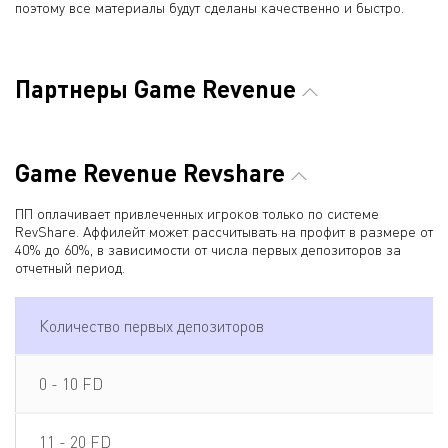
поэтому все материалы будут сделаны качественно и быстро.
Партнеры Game Revenue
Game Revenue Revshare
ПП оплачивает привлеченных игроков только по системе
RevShare. Аффилейт может рассчитывать на профит в размере от
40% до 60%, в зависимости от числа первых депозиторов за
отчетный период.
Количество первых депозиторов
0 - 10 FD
11 - 20 FD