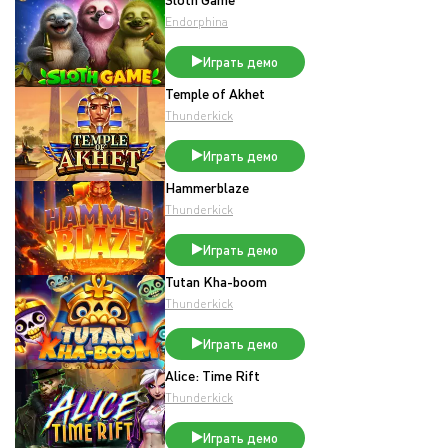
Endorphina
Играть демо
Temple of Akhet
Thunderkick
Играть демо
Hammerblaze
Thunderkick
Играть демо
Tutan Kha-boom
Thunderkick
Играть демо
Alice: Time Rift
Thunderkick
Играть демо