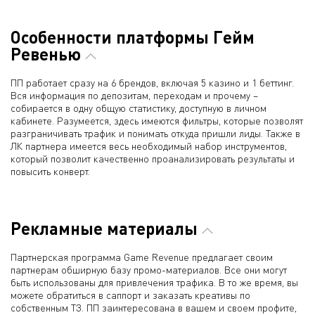
Особенности платформы Гейм
Ревенью
ПП работает сразу на 6 брендов, включая 5 казино и 1 беттинг.
Вся информация по депозитам, переходам и прочему –
собирается в одну общую статистику, доступную в личном
кабинете. Разумеется, здесь имеются фильтры, которые позволят
разграничивать трафик и понимать откуда пришли лиды. Также в
ЛК партнера имеется весь необходимый набор инструментов,
который позволит качественно проанализировать результаты и
повысить конверт.
Рекламные материалы
Партнерская программа Game Revenue предлагает своим
партнерам обширную базу промо-материалов. Все они могут
быть использованы для привлечения трафика. В то же время, вы
можете обратиться в саппорт и заказать креативы по
собственным ТЗ. ПП заинтересована в вашем и своем профите,