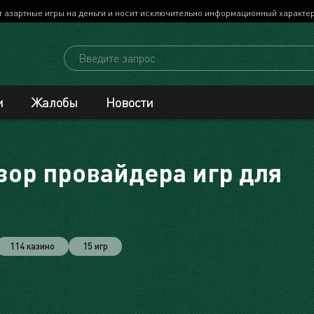
т азартные игры на деньги и носит исключительно информационный характе
и
Жалобы
Новости
бзор провайдера игр для
114 казино
15 игр