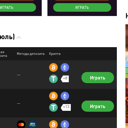
ИГРАТЬ
ИГРАТЬ
Июль)
ная
Методы депозита
Крипта
зита
—
Играть
+8
—
Играть
+13