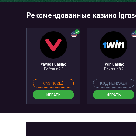
Рекомендованные казино Igros
Vavada Casino
1Win Casino
Рейтинг 9.8
Рейтинг 8.2
CASINOZ
КОД НЕ НУЖЕН
ИГРАТЬ
ИГРАТЬ