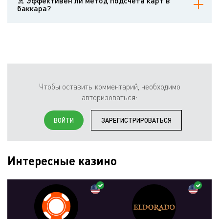
☠️ Эффективен ли метод подсчёта карт в
шансы на выигрыш. Следовательно, если вы играете в баккара в
баккара?
казино, нужно всегда ставить на победу игрока. Так у вас будет
больше шансов на победу.
Метод подсчёта карт, аналогичный тем, которые применяются в
блэкджеке, не является эффективным в игре баккара. Это было
подтверждено математическим анализом, проведённым
Эдвардом Торпом.
Чтобы оставить комментарий, необходимо
авторизоваться:
ВОЙТИ
ЗАРЕГИСТРИРОВАТЬСЯ
Интересные казино