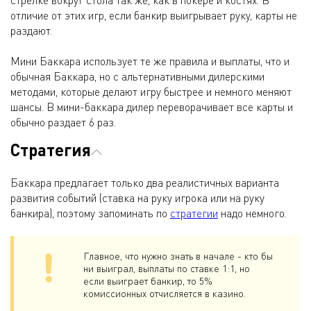
отличие от этих игр, если банкир выигрывает руку, карты не
раздают.
Мини Баккара использует те же правила и выплаты, что и
обычная Баккара, но с альтернативными дилерскими
методами, которые делают игру быстрее и немного меняют
шансы. В мини-баккара дилер переворачивает все карты и
обычно раздает 6 раз.
Стратегия
Баккара предлагает только два реалистичных варианта
развития событий (ставка на руку игрока или на руку
банкира), поэтому запоминать по
стратегии
надо немного.
Главное, что нужно знать в начале - кто бы
ни выиграл, выплаты по ставке 1:1, но
если выиграет банкир, то 5%
комиссионных отчисляется в казино.