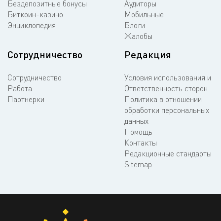
Бездепозитные бонусы
Аудиторы
Биткоин-казино
Мобильные
Энциклопедия
Блоги
Жалобы
Сотрудничество
Редакция
Сотрудничество
Условия использования и
Работа
Ответственность сторон
Партнерки
Политика в отношении
обработки персональных
данных
Помощь
Контакты
Редакционные стандарты
Sitemap