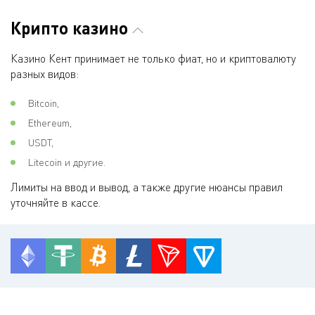
Крипто казино
Казино Кент принимает не только фиат, но и криптовалюту
разных видов:
Bitcoin,
Ethereum,
USDT,
Litecoin и другие.
Лимиты на ввод и вывод, а также другие нюансы правил
уточняйте в кассе.