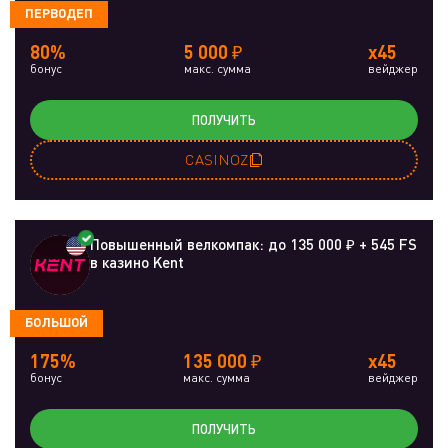
ПЕРВОДЕП
80%
5 000 ₽
x45
бонус
макс. сумма
вейджер
ПОЛУЧИТЬ
CASINOZ
Повышенный велкомпак: до 135 000 ₽ + 545 FS
в казино Kent
БОЛЬШОЙ
175%
135 000 ₽
x45
бонус
макс. сумма
вейджер
ПОЛУЧИТЬ