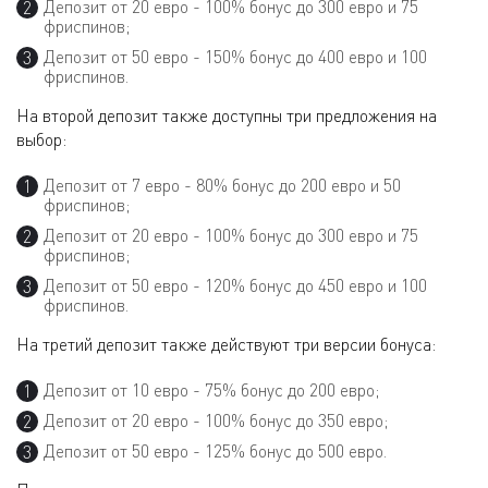
Депозит от 20 евро - 100% бонус до 300 евро и 75
фриспинов;
Депозит от 50 евро - 150% бонус до 400 евро и 100
фриспинов.
На второй депозит также доступны три предложения на
выбор:
Депозит от 7 евро - 80% бонус до 200 евро и 50
фриспинов;
Депозит от 20 евро - 100% бонус до 300 евро и 75
фриспинов;
Депозит от 50 евро - 120% бонус до 450 евро и 100
фриспинов.
На третий депозит также действуют три версии бонуса:
Депозит от 10 евро - 75% бонус до 200 евро;
Депозит от 20 евро - 100% бонус до 350 евро;
Депозит от 50 евро - 125% бонус до 500 евро.