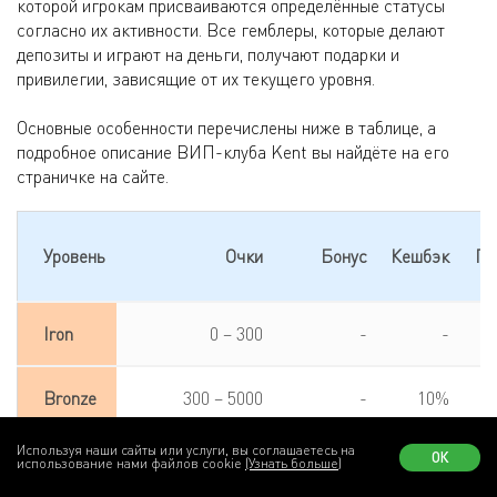
которой игрокам присваиваются определённые статусы
согласно их активности. Все гемблеры, которые делают
депозиты и играют на деньги, получают подарки и
привилегии, зависящие от их текущего уровня.
Основные особенности перечислены ниже в таблице, а
подробное описание ВИП-клуба Kent вы найдёте на его
страничке на сайте.
Уровень
Очки
Бонус
Кешбэк
По
Iron
0 – 300
-
-
Bronze
300 – 5000
-
10%
Используя наши сайты или услуги, вы соглашаетесь на
ОК
Silver
5000 – 15000
10 EUR
10%
использование нами файлов cookie
(Узнать больше)