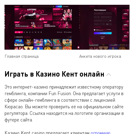
Главная страница
Анкета нового игрока
Играть в Казино Кент онлайн
Это интернет-казино принадлежит известному оператору
гемблинга, компании Fun Fusion. Она предлагает услуги в
сфере онлайн-гемблинга в соответствии с лицензией
Кюрасао. Вы можете проверить её на официальном сайте
регулятора. Ссылка находится на логотипе организации в
футере сайта.
Казино Kent casino предлагает клиентам
огромную