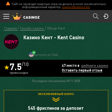
Сайт не проводит азартные игры на деньги и носит исключительно
CASINOZ
ПЕРЕЙТИ
информационный характер.
support@casinoz.biz
Главная
Онлайн казино
Обзор Kent
Казино Кент - Kent Casino
Доступно из США
7.5
/10
47 место в
рейтинге казино
Оставить первый отзыв
превосходно
Последнее обновление 09.11.2025
ЭКСКЛЮЗИВНЫЙ БОНУС
545 фриспинов
за депозит