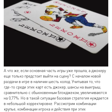
А что же, если основная часть игры уже прошла, а джокеру
еще только предстоит выйти на сцену? С началом новой
раздачи в игре в наличии шесть колод. Учитывая то, что
где-то среди этих карт есть джокер, шансы на выигрыш,
сравнительно с обыкновенным блэкджеком, увеличиваются
на 0,77%. Но в такой ситуации базовая стратегия нуждается
в небольшой корректировке. Рассмотрим комбинации
крупье, комбинации игрока и действия при этих