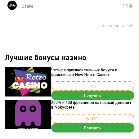
Stake
7.8
Все казино
(469)
Лучшие бонусы казино
Четыре пригласительных бонуса и
фриспины в New Retro Casino
FIRST1
Получить
200% и 100 фриспинов на первый депозит
в Nokycbets
WIN200
Получить