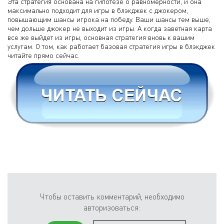
Эта стратегия основана на гипотезе о равномерности, и она
максимально подходит для игры в блэкджек с джокером,
повышающим шансы игрока на победу. Ваши шансы тем выше,
чем дольше джокер не выходит из игры. А когда заветная карта
все же выйдет из игры, основная стратегия вновь к вашим
услугам. О том, как работает базовая стратегия игры в блэкджек
читайте прямо сейчас.
Чтобы оставить комментарий, необходимо
авторизоваться: