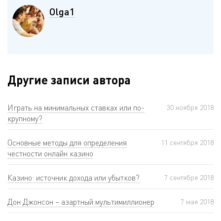
Olga1
Другие записи автора
Играть на минимальных ставках или по-
30 ноября 2018
крупному?
Основные методы для определения
11 сентября 2018
честности онлайн казино
Казино: источник дохода или убытков?
7 сентября 2018
Дон Джонсон – азартный мультимиллионер
7 мая 2018