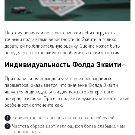
Поэтому новичкам не стоит слишком себя нагружать
точными подсчетами вероятности по Эквити, а только
давать ей приблизительную оценку. Оценка может быть
определена несколькими способами: высоким и низким.
Индивидуальность Фолда Эквити
При правильном подходе и учете всех необходимых
параметров, оказывается, что значение Фолда Эквити
является индивидуальным для каждого конкретного
покерного игрока. При его подсчете нужно учитывать такие
особенности оппонента как:
Количество поставленных чеков со слабой рукой.
Частота сброса карт, являющихся более слабыми, чем
топовые пары.