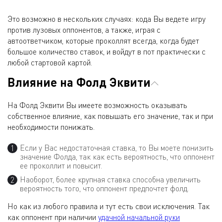
Это возможно в нескольких случаях: кода Вы ведете игру
против лузовых оппонентов, а также, играя с
автоответчиком, которые проколлят всегда, когда будет
большое количество ставок, и войдут в пот практически с
любой стартовой картой.
Влияние на Фолд Эквити
На Фолд Эквити Вы имеете возможность оказывать
собственное влияние, как повышать его значение, так и при
необходимости понижать.
Если у Вас недостаточная ставка, то Вы моете понизить
значение Фолда, так как есть вероятность, что оппонент
ее проколлит и повысит.
Наоборот, более крупная ставка способна увеличить
вероятность того, что оппонент предпочтет фолд.
Но как из любого правила и тут есть свои исключения. Так
как оппонент при наличии
удачной начальной руки