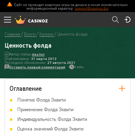
Сайт не проводит азартные игры на деньги и носит исключительно
информационный характер.
support@casinoz.biz
Главная
Блоги
Казино
Ценность фолда
Ценность фолда
Автор статьи:
Abstint
Опубликовано:
31 мартa 2013
Последнее обновление:
27 августа 2021
6 мин.
Оставить первый комментарий
Оглавление
Понятие Фолда Эквити
Применение Фолда Эквити
Индивидуальность Фолда Эквити
Оценка значений Фолда Эквити