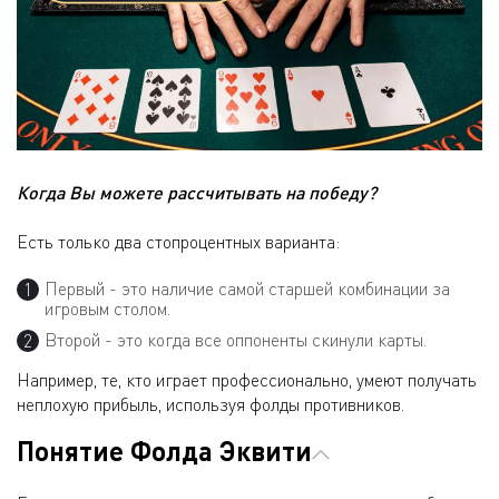
Когда Вы можете рассчитывать на победу?
Есть только два стопроцентных варианта:
Первый - это наличие самой старшей комбинации за
игровым столом.
Второй - это когда все оппоненты скинули карты.
Например, те, кто играет профессионально, умеют получать
неплохую прибыль, используя фолды противников.
Понятие Фолда Эквити