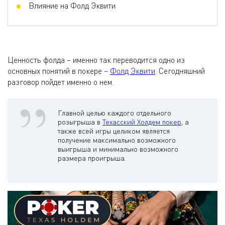
Влияние на Фолд Эквити
Ценность фолда – именно так переводится одно из
основных понятий в покере –
Фолд Эквити
. Сегодняшний
разговор пойдет именно о нем.
Главной целью каждого отдельного
розыгрыша в
Техасский Холдем покер
, а
также всей игры целиком является
получение максимально возможного
выигрыша и минимально возможного
размера проигрыша.