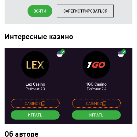
ВОЙТИ
ЗАРЕГИСТРИРОВАТЬСЯ
Интересные казино
Lex Casino
1GO Casino
Рейтинг 7.3
Рейтинг 7.4
CASINOZ
CASINOZ
ИГРАТЬ
ИГРАТЬ
Об авторе