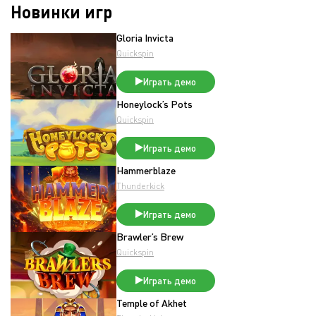
Новинки игр
Gloria Invicta
Quickspin
Играть демо
Honeylock’s Pots
Quickspin
Играть демо
Hammerblaze
Thunderkick
Играть демо
Brawler’s Brew
Quickspin
Играть демо
Temple of Akhet