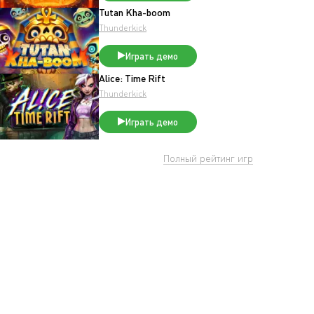
Tutan Kha-boom
Thunderkick
Играть демо
Alice: Time Rift
Thunderkick
Играть демо
Полный рейтинг игр