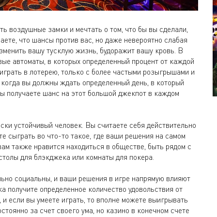
ь воздушные замки и мечтать о том, что бы вы сделали,
аете, что шансы против вас, но даже невероятно слабая
зменить вашу тусклую жизнь, будоражит вашу кровь. В
вые автоматы, в которых определенный процент от каждой
 играть в лотерею, только с более частыми розыгрышами и
, когда вы должны ждать определенный день, в который
вы получаете шанс на этот большой джекпот в каждом
ески устойчивый человек. Вы считаете себя действительно
е сыграть во что-то такое, где ваши решения на самом
 вам также нравится находиться в обществе, быть рядом с
столы для блэкджека или комнаты для покера.
льно социальны, и ваши решения в игре напрямую влияют
ка получите определенное количество удовольствия от
 и если вы умеете играть, то вполне можете выигрывать
стоянно за счет своего ума, но казино в конечном счете