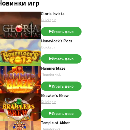
Новинки игр
Gloria Invicta
Quickspin
Играть демо
Honeylock’s Pots
Quickspin
Играть демо
Hammerblaze
Thunderkick
Играть демо
Brawler’s Brew
Quickspin
Играть демо
Temple of Akhet
Thunderkick