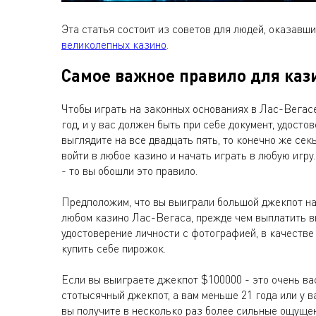
Эта статья состоит из советов для людей, оказав
великолепных казино
.
Самое важное правило для каз
Чтобы играть на законных основаниях в Лас-Вегасе
год, и у вас должен быть при себе документ, удосто
выглядите на все двадцать пять, то конечно же сек
войти в любое казино и начать играть в любую игру.
- то вы обошли это правило.
Предположим, что вы выиграли большой джекпот на 
любом казино Лас-Вегаса, прежде чем выплатить в
удостоверение личности с фотографией, в качестве
купить себе пирожок.
Если вы выиграете джекпот $100000 - это очень ва
стотысячный джекпот, а вам меньше 21 года или у в
вы получите в несколько раз более сильные ощущен