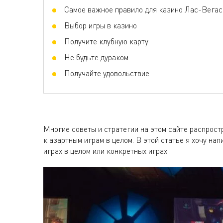
Самое важное правило для казино Лас-Вегас
Выбор игры в казино
Получите клубную карту
Не будьте дураком
Получайте удовольствие
Многие советы и стратегии на этом сайте распрост
к азартным играм в целом. В этой статье я хочу нап
играх в целом или конкретных играх.