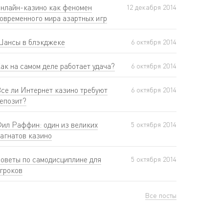
нлайн-казино как феномен
12 декабря 2014
овременного мира азартных игр
ансы в блэкджеке
6 октября 2014
ак на самом деле работает удача?
6 октября 2014
се ли Интернет казино требуют
6 октября 2014
епозит?
ил Раффин: один из великих
5 октября 2014
агнатов казино
оветы по самодисциплине для
5 октября 2014
гроков
Все посты