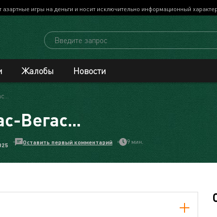
т азартные игры на деньги и носит исключительно информационный характе
и
Жалобы
Новости
...
с-Вегас...
9 мин.
Оставить первый комментарий
025