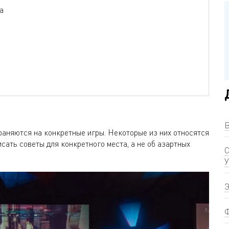
а
В
раняются на конкретные игры. Некоторые из них относятся
исать советы для конкретного места, а не об азартных
С
У
Э
Ф